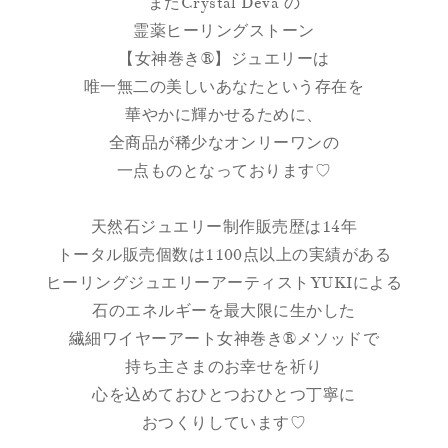
またCrystal Deva の
霊薬ヒーリングストーン
【女神巻き®】ジュエリーは
唯一無二の美しいあなたという存在を
華やかに輝かせるために、
全商品が稀少なオンリーワンの
一点ものとなっております♡
天然石ジュエリー制作販売歴は14年
トータル販売個数は1100点以上の実績がある
ヒーリングジュエリーアーティストYUKIによる
石のエネルギーを最大限に生かした
繊細ワイヤーアート女神巻き®メソッドで
持ち主さまのお幸せを祈り
心を込めておひとつおひとつ丁寧に
おつくりしています♡