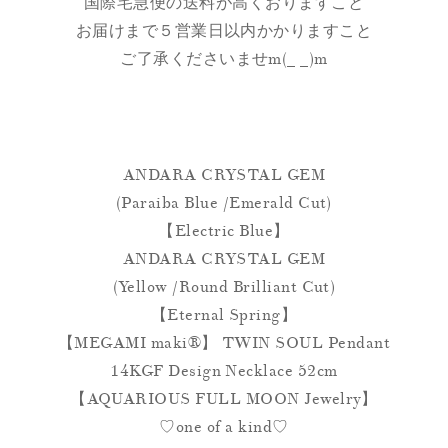
国際宅急便の送料が高くおりますこと
お届けまで５営業日以内かかりますこと
ご了承くださいませm(_ _)m
ANDARA CRYSTAL GEM
(Paraiba Blue /Emerald Cut)
【Electric Blue】
ANDARA CRYSTAL GEM
(Yellow /Round Brilliant Cut)
【Eternal Spring】
【MEGAMI maki®︎】 TWIN SOUL Pendant
14KGF Design Necklace 52cm
【AQUARIOUS FULL MOON Jewelry】
♡one of a kind♡