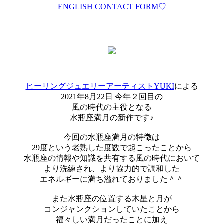
ENGLISH CONTACT FORM♡
ヒーリングジュエリーアーティストYUKI
による
2021年8月22日 今年２回目の
風の時代の主役となる
水瓶座満月の新作です♪
今回の水瓶座満月の特徴は
29度という老熟した度数で起こったことから
水瓶座の情報や知識を共有する風の時代において
より洗練され、より協力的で調和した
エネルギーに満ち溢れておりました＾＾
また水瓶座の位置する木星と月が
コンジャンクションしていたことから
福々しい満月だったことに加え