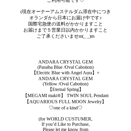
ご利用可能です♡
(現在オーナーアムステルダム滞在中につき
オランダから日本にお届け中です♪
国際宅急便の送料がかかりますこと
お届けまで５営業日以内かかりますこと
ご了承くださいませm(_ _)m
ANDARA CRYSTAL GEM
(Paraiba Blue /Oval Cabotion)
【Electric Blue with Angel Aura】×
ANDARA CRYSTAL GEM
(Yellow /Oval Cabotion)
【Eternal Spring】
【MEGAMI maki®︎】 TWIN SOUL Pendant
【AQUARIOUS FULL MOON Jewelry】
♡one of a kind♡
(for WORLD CUSTUMER,
If you’d Like to Purchase,
Please let me know from