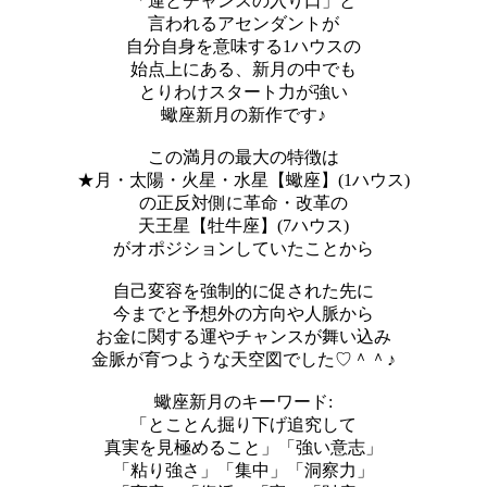
「運とチャンスの入り口」と
言われるアセンダントが
自分自身を意味する1ハウスの
始点上にある、新月の中でも
とりわけスタート力が強い
蠍座新月の新作です♪
この満月の最大の特徴は
★月・太陽・火星・水星【蠍座】(1ハウス)
の正反対側に革命・改革の
天王星【牡牛座】(7ハウス)
がオポジションしていたことから
自己変容を強制的に促された先に
今までと予想外の方向や人脈から
お金に関する運やチャンスが舞い込み
金脈が育つような天空図でした♡＾＾♪
蠍座新月のキーワード:
「とことん掘り下げ追究して
真実を見極めること」「強い意志」
「粘り強さ」「集中」「洞察力」