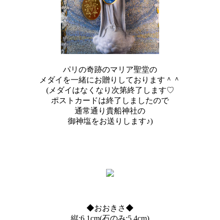
パリの奇跡のマリア聖堂の
メダイを一緒にお贈りしております＾＾
(メダイはなくなり次第終了します♡
ポストカードは終了しましたので
通常通り貴船神社の
御神塩をお送りします♪)
◆おおきさ◆
縦:6.1cm(石のみ:5.4cm)