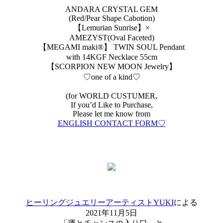
ANDARA CRYSTAL GEM
(Red/Pear Shape Cabotion)
【Lemurian Sunrise】×
AMEZYST(Oval Faceted)
【MEGAMI maki®︎】 TWIN SOUL Pendant
with 14KGF Necklace 55cm
【SCORPION NEW MOON Jewelry】
♡one of a kind♡
(for WORLD CUSTUMER,
If you’d Like to Purchase,
Please let me know from
ENGLISH CONTACT FORM♡
ヒーリングジュエリーアーティストYUKI
による
2021年11月5日