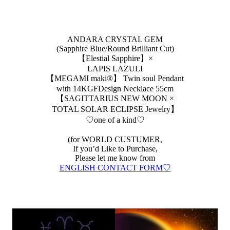
ANDARA CRYSTAL GEM
(Sapphire Blue/Round Brilliant Cut)
【Elestial Sapphire】×
LAPIS LAZULI
【MEGAMI maki®︎】 Twin soul Pendant
with 14KGFDesign Necklace 55cm
【SAGITTARIUS NEW MOON ×
TOTAL SOLAR ECLIPSE Jewelry】
♡one of a kind♡
(for WORLD CUSTUMER,
If you’d Like to Purchase,
Please let me know from
ENGLISH CONTACT FORM♡