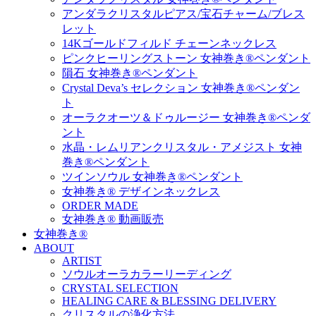
アンダラクリスタルピアス/宝石チャーム/ブレス
レット
14Kゴールドフィルド チェーンネックレス
ピンクヒーリングストーン 女神巻き®ペンダント
隕石 女神巻き®ペンダント
Crystal Deva’s セレクション 女神巻き®ペンダン
ト
オーラクオーツ＆ドゥルージー 女神巻き®ペンダ
ント
水晶・レムリアンクリスタル・アメジスト 女神
巻き®ペンダント
ツインソウル 女神巻き®ペンダント
女神巻き® デザインネックレス
ORDER MADE
女神巻き® 動画販売
女神巻き®
ABOUT
ARTIST
ソウルオーラカラーリーディング
CRYSTAL SELECTION
HEALING CARE & BLESSING DELIVERY
クリスタルの浄化方法