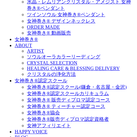
水晶・レムリアンクリスタル・アメジスト 女神
巻き®ペンダント
ツインソウル 女神巻き®ペンダント
女神巻き® デザインネックレス
ORDER MADE
女神巻き® 動画販売
女神巻き®
ABOUT
ARTIST
ソウルオーラカラーリーディング
CRYSTAL SELECTION
HEALING CARE & BLESSING DELIVERY
クリスタルの浄化方法
女神巻き®認定スクール
女神巻き®認定スクール(鎌倉・名古屋・金沢)
女神巻き®認定スクールカリキュラム
女神巻き® 販売ディプロマ認定コース
女神巻き® ティーチャー認定コース
女神巻き®協会
女神巻き®販売ディプロマ認定資格者
女神アフィリエイト
HAPPY VOICE