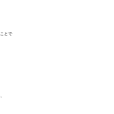
ことで
合、