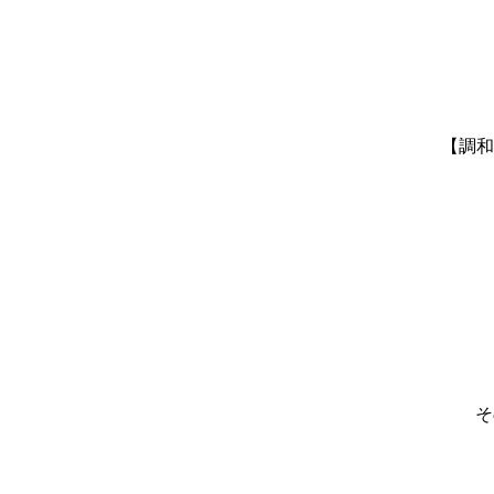
【調和
そ