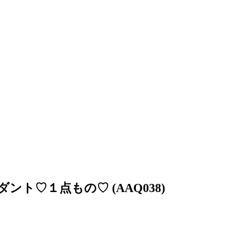
ト♡１点もの♡ (AAQ038)