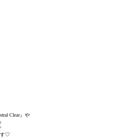
 Clear』や
t』
で
す♡