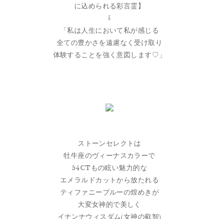
に込められる彩言霊】
⇩
「私は人生において私が感じる
全ての豊かさを遠慮なく受け取り
体験することを強く意図します♡」
ストーンセレクトは
牡牛座のヴィーナスカラーで
54CTもの眩い魅力的な
エメラルドカットから放たれる
ティファニーブルーの煌めきが
大変女神的で美しく
イナンナウィスダム(女神の叡智)