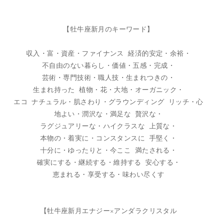
【牡牛座新月のキーワード】
収入・富・資産・ファイナンス 経済的安定・余裕・
不自由のない暮らし・価値・五感・完成・
芸術・専門技術・職人技・生まれつきの・
生まれ持った 植物・花・大地・オーガニック・
エコ ナチュラル・肌さわり・グラウンディング リッチ・心
地よい・潤沢な・満足な 贅沢な・
ラグジュアリーな・ハイクラスな 上質な・
本物の・着実に・コンスタンスに 手堅く・
十分に・ゆったりと・今ここ 満たされる・
確実にする・継続する・維持する 安心する・
恵まれる・享受する・味わい尽くす
【牡牛座新月エナジー×アンダラクリスタル