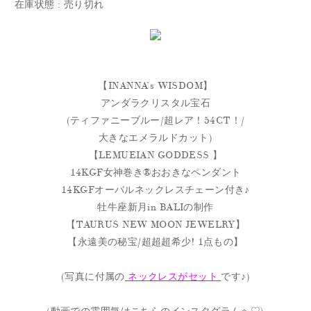
在庫状態 : 売り切れ
【INANNA’s WISDOM】
アンダラクリスタル宝石
(ティファニーブルー/超レア！54CT！/
大きなエメラルドカット)
【LEMUEIAN GODDESS 】
14KGF女神巻き®おおきなペンダント
14KGFオーバルネックレスチェーン付き♪
牡牛座新月in BALIの制作
【TAURUS NEW MOON JEWELRY】
【永遠美の秘宝/超超超希少! 1点もの】
(写真に付属の
ネックレスがセット
です♪)