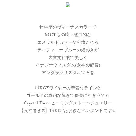
牡牛座のヴィーナスカラーで
54CTもの眩い魅力的な
エメラルドカットから放たれる
ティファニーブルーの煌めきが
大変女神的で美しく
イナンナウィスダム(女神の叡智)
アンダラクリスタル宝石を
14KGFワイヤーの華奢なラインと
ゴールドの繊細な輝きで優美に引き立てた
Crystal Deva ヒーリングストーンジュエリー
【女神巻き®】14KGFおおきなペンダントです☆