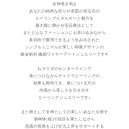
女神巻き®︎は
あなたの純粋な祈りや意図が宿る石の
ヒーリングエネルギーと魅力を
最大限に輝かせ宝石療法として
またどんなファッションにも溶け込みながら
多目的で愛用できるよう生み出された
シンプルミニマルが美しい和風デザインの
錬金術的 繊細ワイヤーアートジュエリーです✴︎
おカラダのセンターラインで
身につけながらチャクラヒーリングの
効果も期待でき、身につける方の
内面から美しさを引き出す
ヒーリングジュエリーです♪
また神として女神としての美しいあなたを映す
御神体(鏡)の役目を果たしながら
意識の視座を上げ次元上昇をサポートする