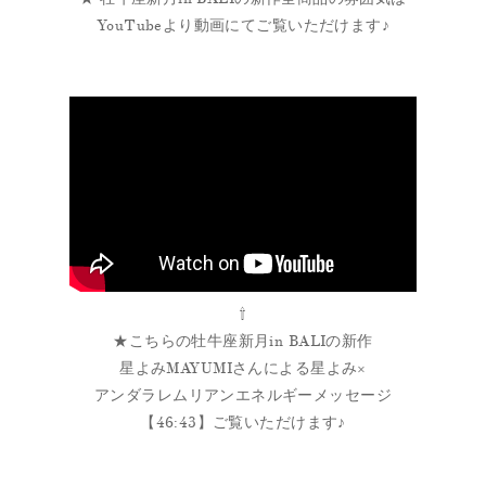
YouTubeより動画にてご覧いただけます♪
⇧
★こちらの牡牛座新月in BALIの新作
星よみMAYUMIさんによる星よみ×
アンダラレムリアンエネルギーメッセージ
【46:43】ご覧いただけます♪