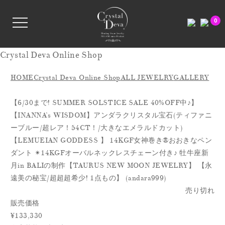
0
Crystal Deva Online Shop
HOME
Crystal Deva Online Shop
ALL JEWELRY
GALLERY
【6/30まで! SUMMER SOLSTICE SALE 40%OFF中♪】
【INANNA’s WISDOM】アンダラクリスタル宝石(ティファニ
ーブルー/超レア！54CT！/大きなエメラルドカット)
【LEMUEIAN GODDESS 】 14KGF女神巻き®おおきなペン
ダント ✴︎14KGFオーバルネックレスチェーン付き♪ 牡牛座新
月in BALIの制作【TAURUS NEW MOON JEWELRY】 【永
遠美の秘宝/超超超希少! 1点もの】 (andara999)
売り切れ
販売価格
¥133,330