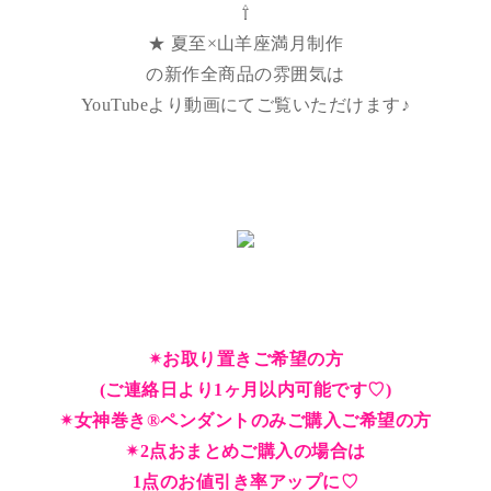
⇧
★ 夏至×山羊座満月制作
の新作全商品の雰囲気は
YouTubeより動画にてご覧いただけます♪
✴︎お取り置きご希望の方
(ご連絡日より1ヶ月以内可能です♡)
✴︎女神巻き®︎ペンダントのみご購入ご希望の方
✴︎2点おまとめご購入の場合は
1点のお値引き率アップに♡