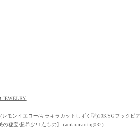
 JEWELRY
 (レモンイエロー/キラキラカットしずく型)10KYGフックピ
秘宝/超希少! 1点もの】 (andaraearring032)