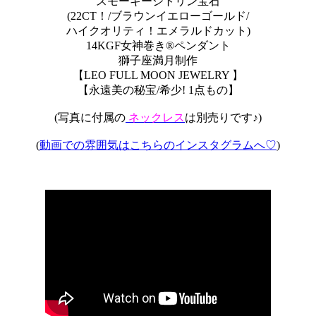
スモーキーシトリン宝石
(22CT！/ブラウンイエローゴールド/
ハイクオリティ！エメラルドカット)
14KGF女神巻き®︎ペンダント
獅子座満月制作
【LEO FULL MOON JEWELRY 】
【永遠美の秘宝/希少! 1点もの】
(写真に付属の
ネックレス
は別売りです♪)
(
動画での雰囲気はこちらのインスタグラムへ♡
)