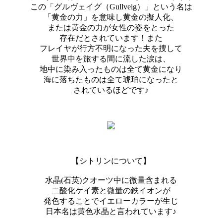
この「グルヴェイグ（Gullveig）」という名は
「黄金の力」を意味し黄金の擬人化、
または黄金の力が女性の姿をとった
存在だとされています！また
フレイヤが行方不明になった夫を捜して
世界中を旅する間に流した涙は、
地中に染み入ったものは全て黄金になり
海に落ちたものは全て琥珀になったと
されているほどです♪
【シトリンについて】
水晶(石英)クオーツ中に微量含まれる
二酸化ケイ素と微量の鉄イオンが
発色することでイエローカラーが生じ
日本名は黄色水晶と言われています♪