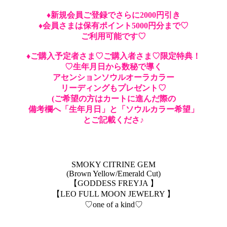
♦︎新規会員ご登録でさらに2000円引き
♦︎会員さまは保有ポイント5000円分まで♡
ご利用可能です♡
♦︎ご購入予定者さま♡ご購入者さま♡限定特典！
♡生年月日から数秘で導く
アセンションソウルオーラカラー
リーディングもプレゼント♡
(ご希望の方はカートに進んだ際の
備考欄へ「生年月日」と「ソウルカラー希望」
とご記載くださ♪
SMOKY CITRINE GEM
(Brown Yellow/Emerald Cut)
【GODDESS FREYJA 】
【LEO FULL MOON JEWELRY 】
♡one of a kind♡