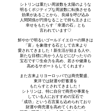
シトリンは重たい周波数を太陽のような
明るくポジティブな周波数に転換させる
効果があることから、良縁を呼び込み
人間関係が円滑なることで持ち主さまに
幸せをもたらす「幸運の石」とも
言われています♡
鮮やかで明るいゴールドイエローの輝きは
「富」を象徴する石として古来より
愛されてきました！新生活が始まる人や、
新たな目標に向かう人などにぴったりの
宝石です♡生命力を高め、若さや健康も
高めるサポートもしてくれます♪
また古来よりヨーロッパでは商売繫盛、
東洋では財運や貯蓄運を
もたらすとされてきました！
シトリンは、特に自分で商売や事業を
している人におすすめの宝石で
「成功」という石言葉も込められており
財運や商売運を高めてくれるため