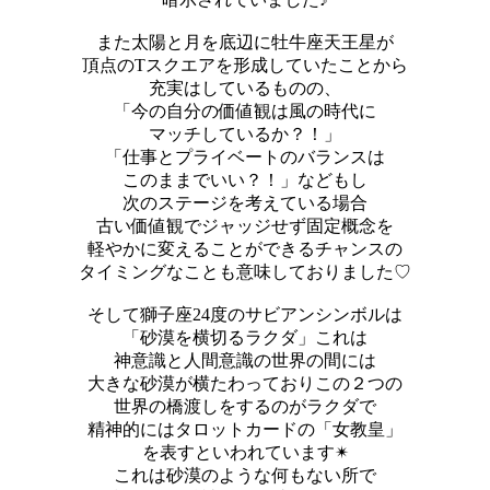
また太陽と月を底辺に牡牛座天王星が
頂点のTスクエアを形成していたことから
充実はしているものの、
「今の自分の価値観は風の時代に
マッチしているか？！」
「仕事とプライベートのバランスは
このままでいい？！」などもし
次のステージを考えている場合
古い価値観でジャッジせず固定概念を
軽やかに変えることができるチャンスの
タイミングなことも意味しておりました♡
そして獅子座24度のサビアンシンボルは
「砂漠を横切るラクダ」これは
神意識と人間意識の世界の間には
大きな砂漠が横たわっておりこの２つの
世界の橋渡しをするのがラクダで
精神的にはタロットカードの「女教皇」
を表すといわれています✴︎
これは砂漠のような何もない所で