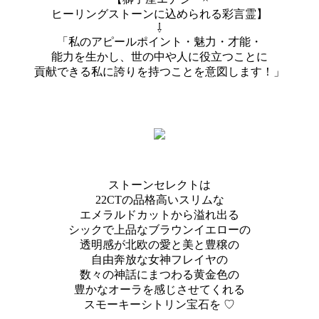
ヒーリングストーンに込められる彩言霊】
⇩
「私のアピールポイント・魅力・才能・
能力を生かし、世の中や人に役立つことに
貢献できる私に誇りを持つことを意図します！」
ストーンセレクトは
22CTの品格高いスリムな
エメラルドカットから溢れ出る
シックで上品なブラウンイエローの
透明感が北欧の愛と美と豊穣の
自由奔放な女神フレイヤの
数々の神話にまつわる黄金色の
豊かなオーラを感じさせてくれる
スモーキーシトリン宝石を ♡