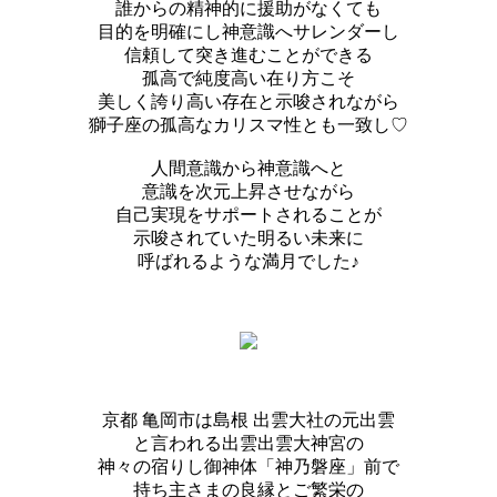
誰からの精神的に援助がなくても
目的を明確にし神意識へサレンダーし
信頼して突き進むことができる
孤高で純度高い在り方こそ
美しく誇り高い存在と示唆されながら
獅子座の孤高なカリスマ性とも一致し♡
人間意識から神意識へと
意識を次元上昇させながら
自己実現をサポートされることが
示唆されていた明るい未来に
呼ばれるような満月でした♪
京都 亀岡市は島根 出雲大社の元出雲
と言われる出雲出雲大神宮の
神々の宿りし御神体「神乃磐座」前で
持ち主さまの良縁とご繁栄の