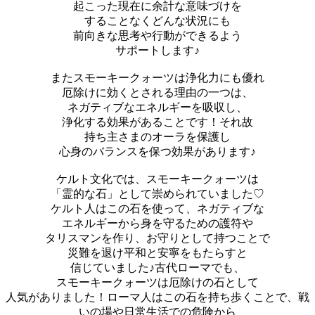
起こった現在に余計な意味づけを
することなくどんな状況にも
前向きな思考や行動ができるよう
サポートします♪
またスモーキークォーツは浄化力にも優れ
厄除けに効くとされる理由の一つは、
ネガティブなエネルギーを吸収し、
浄化する効果があることです！それ故
持ち主さまのオーラを保護し
心身のバランスを保つ効果があります♪
ケルト文化では、スモーキークォーツは
「霊的な石」として崇められていました♡
ケルト人はこの石を使って、ネガティブな
エネルギーから身を守るための護符や
タリスマンを作り、お守りとして持つことで
災難を退け平和と安寧をもたらすと
信じていました♪古代ローマでも、
スモーキークォーツは厄除けの石として
人気がありました！ローマ人はこの石を持ち歩くことで、戦
いの場や日常生活での危険から