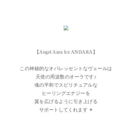
【Angel Aura Ice ANDARA】
この神秘的なオパレッセントなヴェールは
天使の周波数のオーラです♪
魂の平和でスピリチュアルな
ヒーリングエナジーを
翼を広げるように引き上げる
サポートしてくれます ✴︎