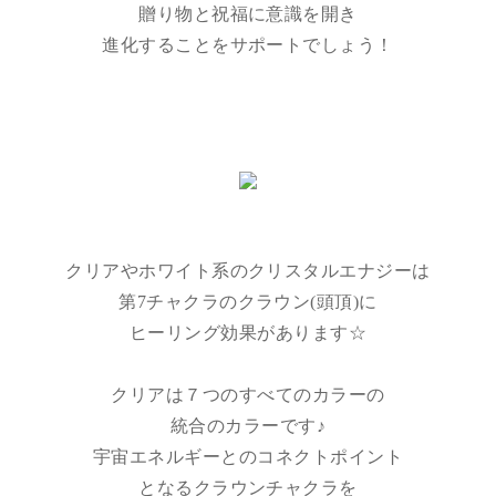
贈り物と祝福に意識を開き
進化することをサポートでしょう！
クリアやホワイト系のクリスタルエナジーは
第7チャクラのクラウン(頭頂)に
ヒーリング効果があります☆
クリアは７つのすべてのカラーの
統合のカラーです♪
宇宙エネルギーとのコネクトポイント
となるクラウンチャクラを