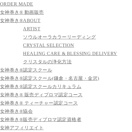
ORDER MADE
女神巻き® 動画販売
女神巻き®
ABOUT
ARTIST
ソウルオーラカラーリーディング
CRYSTAL SELECTION
HEALING CARE & BLESSING DELIVERY
クリスタルの浄化方法
女神巻き®認定スクール
女神巻き®認定スクール(鎌倉・名古屋・金沢)
女神巻き®認定スクールカリキュラム
女神巻き® 販売ディプロマ認定コース
女神巻き® ティーチャー認定コース
女神巻き®協会
女神巻き®販売ディプロマ認定資格者
女神アフィリエイト