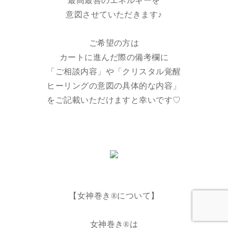
最高最善のエネルギーを
意図させていただきます♪
ご希望の方は
カートに進んだ際の備考欄に
「ご相談内容」や「クリスタル覚醒
ヒーリングの意図の具体的な内容」
をご記載いただけますと幸いです♡
【女神巻き®︎について】
女神巻き®︎は