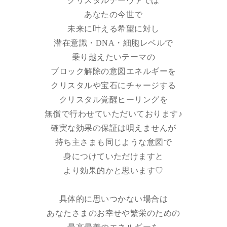
クリスタルデーヴァでは
あなたの今世で
未来に叶える希望に対し
潜在意識・DNA・細胞レベルで
乗り越えたいテーマの
ブロック解除の意図エネルギーを
クリスタルや宝石にチャージする
クリスタル覚醒ヒーリングを
無償で行わせていただいております♪
確実な効果の保証は唄えませんが
持ち主さまも同じような意図で
身につけていただけますと
より効果的かと思います♡
具体的に思いつかない場合は
あなたさまのお幸せや繁栄のための