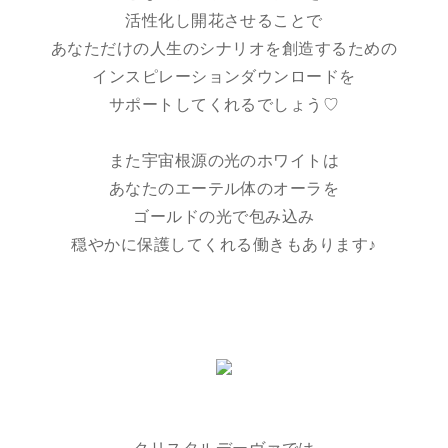
活性化し開花させることで
あなただけの人生のシナリオを創造するための
インスピレーションダウンロードを
サポートしてくれるでしょう♡
また宇宙根源の光のホワイトは
あなたのエーテル体のオーラを
ゴールドの光で包み込み
穏やかに保護してくれる働きもあります♪