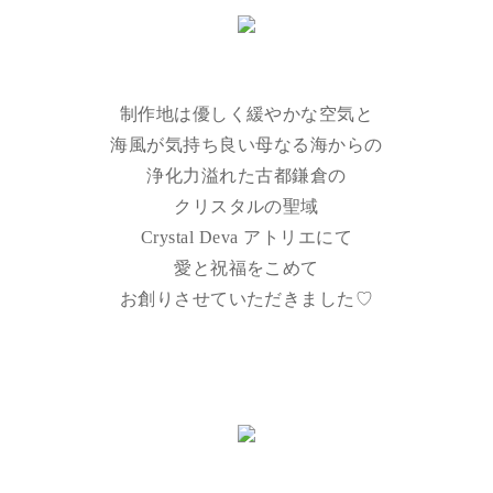
制作地は優しく緩やかな空気と
海風が気持ち良い母なる海からの
浄化力溢れた古都鎌倉の
クリスタルの聖域
Crystal Deva アトリエにて
愛と祝福をこめて
お創りさせていただきました♡