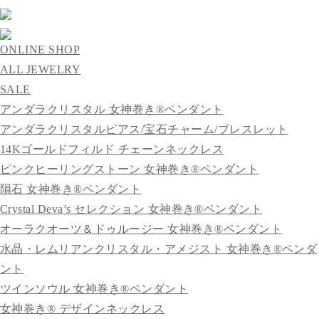
ONLINE SHOP
ALL JEWELRY
SALE
アンダラクリスタル 女神巻き®ペンダント
アンダラクリスタルピアス/宝石チャーム/ブレスレット
14Kゴールドフィルド チェーンネックレス
ピンクヒーリングストーン 女神巻き®ペンダント
隕石 女神巻き®ペンダント
Crystal Deva’s セレクション 女神巻き®ペンダント
オーラクオーツ＆ドゥルージー 女神巻き®ペンダント
水晶・レムリアンクリスタル・アメジスト 女神巻き®ペンダ
ント
ツインソウル 女神巻き®ペンダント
女神巻き® デザインネックレス