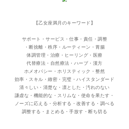
【乙女座満月のキーワード】
サポート・サービス・仕事・責任・調整
・断捨離・秩序・ルーティーン・胃腸
体調管理・治療・ヒーリング・医療
代替療法・自然療法・ハーブ・漢方
ホメオパシー・ホリスティック・整然
効率・スキル・緻密・完璧・ハイスタンダード
清々しい・清楚な・凛とした・汚れのない
謙虚な・機能的な・スリムな・使命を果たす・
ノーズに応える・分析する・改善する・調べる
調整する・まとめる・手放す・断ち切る