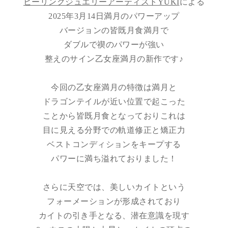
ヒーリングジュエリーアーティストYUKI
による
2025年3月14日満月のパワーアップ
バージョンの皆既月食満月で
ダブルで禊のパワーが強い
整えのサイン乙女座満月の新作です♪
今回の乙女座満月の特徴は満月と
ドラゴンテイルが近い位置で起こった
ことから皆既月食となっておりこれは
目に見える分野での軌道修正と矯正力
ベストコンディションをキープする
パワーに満ち溢れておりました！
さらに天空では、美しいカイトという
フォーメーションが形成されており
カイトの引き手となる、潜在意識を現す