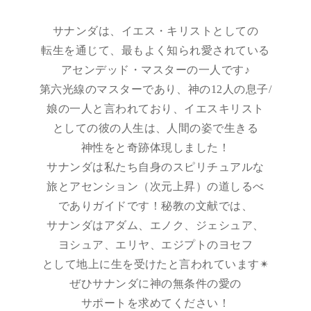
サナンダは、イエス・キリストとしての
転生を通じて、最もよく知られ愛されている
アセンデッド・マスターの一人です♪
第六光線のマスターであり、神の12人の息子/
娘の一人と言われており、イエスキリスト
としての彼の人生は、人間の姿で生きる
神性をと奇跡体現しました！
サナンダは私たち自身のスピリチュアルな
旅とアセンション（次元上昇）の道しるべ
でありガイドです！秘教の文献では、
サナンダはアダム、エノク、ジェシュア、
ヨシュア、エリヤ、エジプトのヨセフ
として地上に生を受けたと言われています✴︎
ぜひサナンダに神の無条件の愛の
サポートを求めてください！