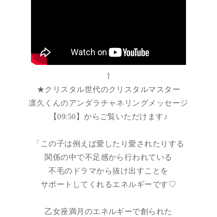
⇧
★クリスタル世代のクリスタルマスター
凛久くんのアンダラチャネリングメッセージ
【09:50】からご覧いただけます♪
「この子は例えば愛したり愛されたりする
関係の中で不足感から行われている
不毛のドラマから抜け出すことを
サポートしてくれるエネルギーです♡
乙女座満月のエネルギーで創られた