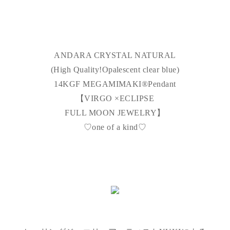
ANDARA CRYSTAL NATURAL
(High Quality!Opalescent clear blue)
14KGF MEGAMIMAKI®︎Pendant
【VIRGO ×ECLIPSE
FULL MOON JEWELRY】
♡one of a kind♡