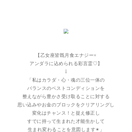
【乙女座皆既月食エナジー×
アンダラに込められる彩言霊♡】
⇩
「私はカラダ・心・魂の三位一体の
バランスのベストコンディションを
整えながら豊かさ受け取ることに対する
思い込みやお金のブロックをクリアリングし
変化はチャンス！と捉え修正し
すでに持って生まれた才能生かして
生まれ変わることを意図します✴︎」