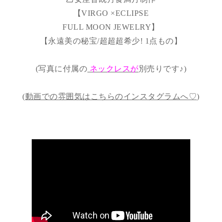
【VIRGO ×ECLIPSE
FULL MOON JEWELRY】
【永遠美の秘宝/超超超希少! 1点もの】
(写真に付属の
ネックレスが
別売りです♪)
(
動画での雰囲気はこちらのインスタグラムへ♡
)