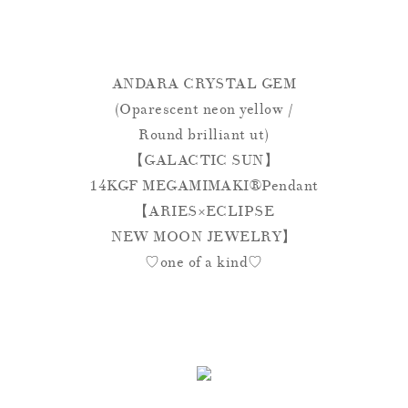
ANDARA CRYSTAL GEM
(Oparescent neon yellow /
Round brilliant ut)
【GALACTIC SUN】
14KGF MEGAMIMAKI®︎Pendant
【ARIES×ECLIPSE
NEW MOON JEWELRY】
♡one of a kind♡