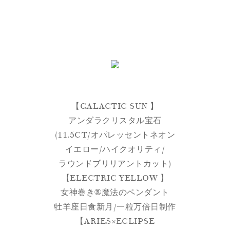
【GALACTIC SUN 】
アンダラクリスタル宝石
(11.5CT/オパレッセントネオン
イエロー/ハイクオリティ/
ラウンドブリリアントカット)
【ELECTRIC YELLOW 】
女神巻き®︎魔法のペンダント
牡羊座日食新月/一粒万倍日制作
【ARIES×ECLIPSE