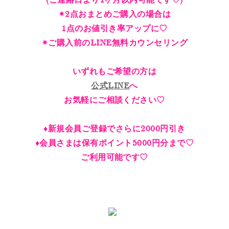
(ご連絡日より1ヶ月以内可能です♡)
✴︎2点おまとめご購入の場合は
1点のお値引き率アップに♡
✴︎ご購入前のLINE無料カウンセリング
いずれもご希望の方は
公式LINE
へ
お気軽にご相談ください♡
♦︎新規会員ご登録でさらに2000円引き
♦︎会員さまは保有ポイント5000円分まで♡
ご利用可能です♡