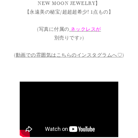
NEW MOON JEWELRY】
【永遠美の秘宝/超超超希少! 1点もの】
(写真に付属の
ネックレスが
別売りです♪)
(
動画での雰囲気はこちらのインスタグラムへ♡
)