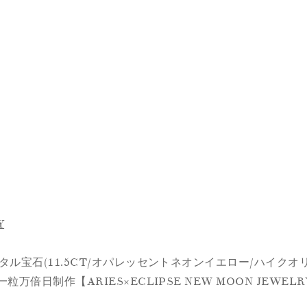
Y
スタル宝石(11.5CT/オパレッセントネオンイエロー/ハイクオ
万倍日制作【ARIES×ECLIPSE NEW MOON JEWELRY