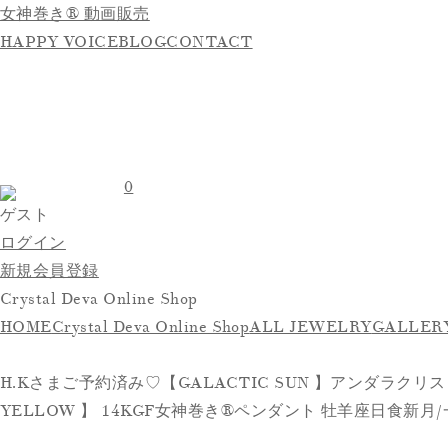
女神巻き® 動画販売
HAPPY VOICE
BLOG
CONTACT
0
ゲスト
ログイン
新規会員登録
Crystal Deva Online Shop
HOME
Crystal Deva Online Shop
ALL JEWELRY
GALLER
H.Kさまご予約済み♡【GALACTIC SUN 】アンダラクリ
YELLOW 】 14KGF女神巻き®︎ペンダント 牡羊座日食新月/一粒