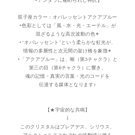
〜アンダラに秘められし神託】
双子座カラー：オパレッセントアクアブルー
•色彩としては「風・水・光・エーテル」が
混ざるような高次波動の色✴︎
•“オパレッセント”という柔らかな虹光が、
情報の多層性と次元間の架け橋を象徴✴︎
•「アクアブルー」は、喉（第5チャクラ）と
第三の目（第6チャクラ）に響き、
魂の記憶・真実の言葉・光のコードを
伝達する媒体となります♪
【★宇宙的な共鳴】
⇩
このクリスタルはプレアデス、シリウス、