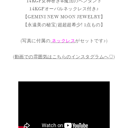
14KGF女神巻き®︎魔法のペンダント
14KGFオーバルネックレス付き♪
【GEMINI NEW MOON JEWELRY】
【永遠美の秘宝/超超超希少! 1点もの】
(写真に付属の
ネックレス
がセットです♪)
(
動画での雰囲気はこちらのインスタグラムへ♡
)