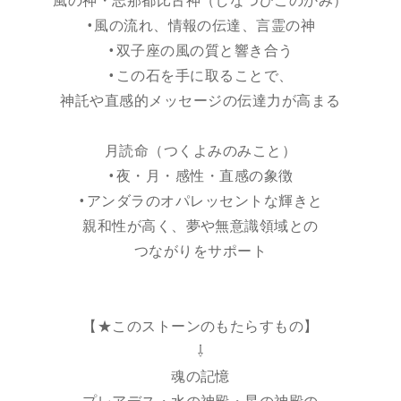
風の神・志那都比古神（しなつひこのかみ）
•風の流れ、情報の伝達、言霊の神
•双子座の風の質と響き合う
•この石を手に取ることで、
神託や直感的メッセージの伝達力が高まる
月読命（つくよみのみこと）
•夜・月・感性・直感の象徴
•アンダラのオパレッセントな輝きと
親和性が高く、夢や無意識領域との
つながりをサポート
【★このストーンのもたらすもの】
⇩
魂の記憶