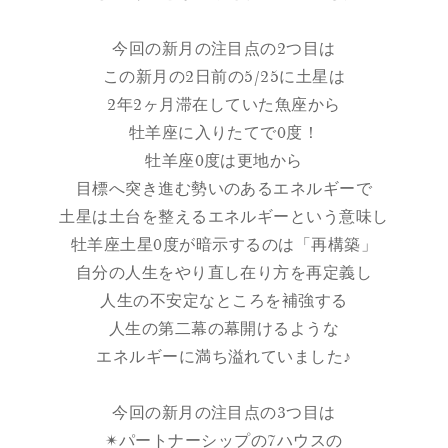
今回の新月の注目点の2つ目は
この新月の2日前の5/25に土星は
2年2ヶ月滞在していた魚座から
牡羊座に入りたてで0度！
牡羊座0度は更地から
目標へ突き進む勢いのあるエネルギーで
土星は土台を整えるエネルギーという意味し
牡羊座土星0度が暗示するのは「再構築」
自分の人生をやり直し在り方を再定義し
人生の不安定なところを補強する
人生の第二幕の幕開けるような
エネルギーに満ち溢れていました♪
今回の新月の注目点の3つ目は
✴︎パートナーシップの7ハウスの