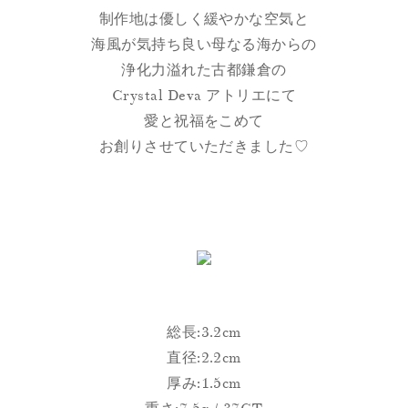
制作地は優しく緩やかな空気と
海風が気持ち良い母なる海からの
浄化力溢れた古都鎌倉の
Crystal Deva アトリエにて
愛と祝福をこめて
お創りさせていただきました♡
総長:3.2cm
直径:2.2cm
厚み:1.5cm