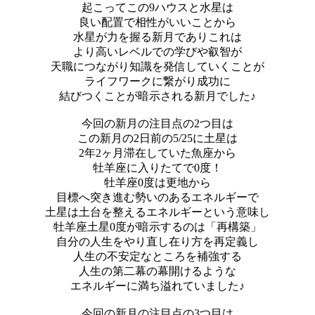
起こってこの9ハウスと水星は
良い配置で相性がいいことから
水星が力を握る新月でありこれは
より高いレベルでの学びや叡智が
天職につながり知識を発信していくことが
ライフワークに繋がり成功に
結びつくことが暗示される新月でした♪
今回の新月の注目点の2つ目は
この新月の2日前の5/25に土星は
2年2ヶ月滞在していた魚座から
牡羊座に入りたてで0度！
牡羊座0度は更地から
目標へ突き進む勢いのあるエネルギーで
土星は土台を整えるエネルギーという意味し
牡羊座土星0度が暗示するのは「再構築」
自分の人生をやり直し在り方を再定義し
人生の不安定なところを補強する
人生の第二幕の幕開けるような
エネルギーに満ち溢れていました♪
今回の新月の注目点の3つ目は