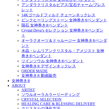
アンダラクリスタルピアス/宝石チャーム/ブレス
レット
14Kゴールドフィルド チェーンネックレス
ピンクヒーリングストーン 女神巻き®ペンダント
隕石 女神巻き®ペンダント
Crystal Deva’s セレクション 女神巻き®ペンダン
ト
オーラクオーツ＆ドゥルージー 女神巻き®ペンダ
ント
水晶・レムリアンクリスタル・アメジスト 女神
巻き®ペンダント
ツインソウル 女神巻き®ペンダント
女神巻き® デザインネックレス
ORDER MADE
女神巻き® 動画販売
女神巻き®
ABOUT
ARTIST
ソウルオーラカラーリーディング
CRYSTAL SELECTION
HEALING CARE & BLESSING DELIVERY
クリスタルの浄化方法