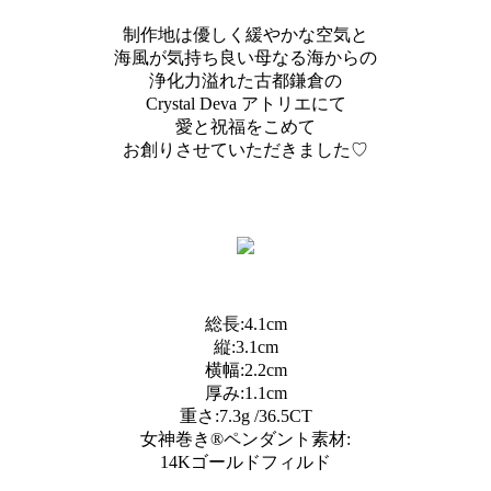
制作地は優しく緩やかな空気と
海風が気持ち良い母なる海からの
浄化力溢れた古都鎌倉の
Crystal Deva アトリエにて
愛と祝福をこめて
お創りさせていただきました♡
総長:4.1cm
縦:3.1cm
横幅:2.2cm
厚み:1.1cm
重さ:7.3g /36.5CT
女神巻き®︎ペンダント素材:
14Kゴールドフィルド