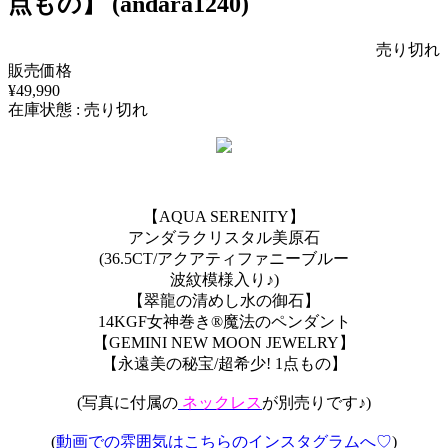
点もの】 (andara1240)
売り切れ
販売価格
¥49,990
在庫状態 : 売り切れ
【AQUA SERENITY】
アンダラクリスタル美原石
(36.5CT/アクアティファニーブルー
波紋模様入り♪)
【翠龍の清めし水の御石】
14KGF女神巻き®︎魔法のペンダント
【GEMINI NEW MOON JEWELRY】
【永遠美の秘宝/超希少! 1点もの】
(写真に付属の
ネックレス
が別売りです♪)
(
動画での雰囲気はこちらのインスタグラムへ♡
)