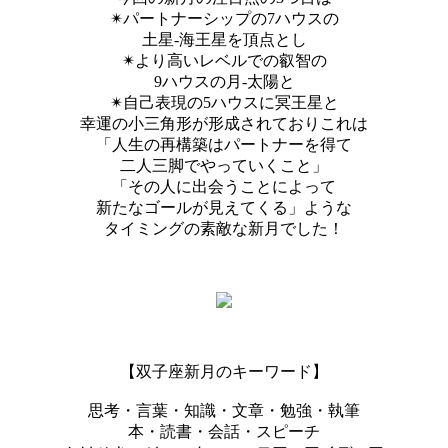
✴︎パートナーシップの7ハウスの
土星-海王星を頂点とし
✴︎より高いレベルでの叡智の
9ハウスの月-太陽と
✴︎自己表現の5ハウスに冥王星と
幸運の小三角形が形成されておりこれは
「人生の再構築はパートナーを得て
二人三脚でやっていくこと」
「その人に出会うことによって
新たなゴールが見えてくる」ような
タイミングの素敵な新月でした！
【双子座新月のキーワード】
思考・言葉・知識・文章・勉強・執筆
本・読書・会話・スピーチ