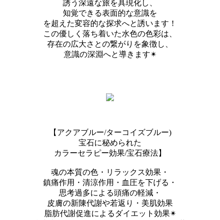
誘う深遠な旅を具現化し、
知覚できる表面的な意識を
を超えた変容的な探求へと誘います！
この優しく落ち着いた水色の色彩は、
存在の広大さとの繋がりを象徴し、
意識の深淵へと導きます✴︎
【アクアブルー/ターコイズブルー)
宝石に秘められた
カラーセラピー効果/宝石療法】
魂の本質の色・リラックス効果・
鎮痛作用・清涼作用・血圧を下げる・
思考過多による頭痛の軽減・
皮膚の新陳代謝や若返り・美肌効果
脂肪代謝促進によるダイエット効果✴︎