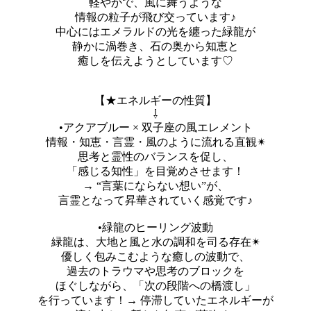
軽やかで、風に舞うような
情報の粒子が飛び交っています♪
中心にはエメラルドの光を纏った緑龍が
静かに渦巻き、石の奥から知恵と
癒しを伝えようとしています♡
【★エネルギーの性質】
⇩
•アクアブルー × 双子座の風エレメント
情報・知恵・言霊・風のように流れる直観✴︎
思考と霊性のバランスを促し、
「感じる知性」を目覚めさせます！
→ “言葉にならない想い”が、
言霊となって昇華されていく感覚です♪
•緑龍のヒーリング波動
緑龍は、大地と風と水の調和を司る存在✴︎
優しく包みこむような癒しの波動で、
過去のトラウマや思考のブロックを
ほぐしながら、「次の段階への橋渡し」
を行っています！→ 停滞していたエネルギーが