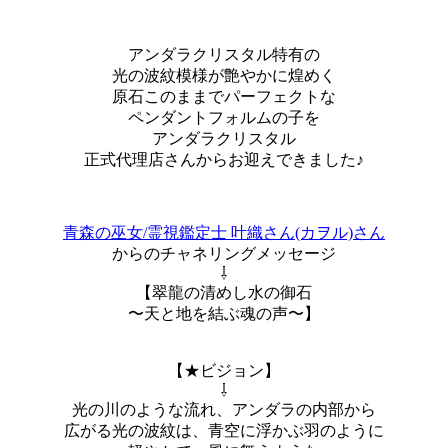
アンダラクリスタル特有の
光の波紋模様が艶やかに煌めく
原石このままでパーフェクトな
ペンダントフォルムの子を
アンダラクリスタル
正式代理店さんからお迎えできました♪
青森の巫女/霊視鑑定士 叶織さん(カヲル)さん
からのチャネリングメッセージ
⇩
【翠龍の清めし水の御石
〜天と地を結ぶ魂の声〜】
【★ビジョン】
⇩
光の川のような流れ、アンダラの内部から
広がる光の波紋は、青空に浮かぶ羽のように