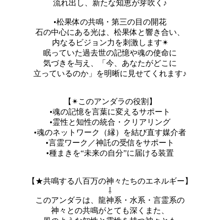
流れ出し、新たな知恵が芽吹く♪
•松果体の共鳴・第三の目の開花
石の中心にある光は、松果体と響き合い、
内なるビジョン力を刺激します✴︎
眠っていた過去世の記憶や魂の使命に
気づきを与え、「今、あなたがどこに
立っているのか」を明晰に見せてくれます♪
【✴︎このアンダラの役割】
•魂の記憶を言葉に変えるサポート
•霊性と知性の統合・クリアリング
•魂のネットワーク（縁）を結び直す媒介者
•言霊ワーク／神託の受信をサポート
•種まきを“未来の自分”に届ける装置
【★共鳴する八百万の神々たちのエネルギー】
⇩
このアンダラは、龍神系・水系・言霊系の
神々との共鳴がとても深くまた、