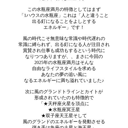
この水瓶座満月の特徴としてはまず
「1ハウスの水瓶座」これは「人と違うこと
出る釘になることをよしとする
エネルギー」です！
風の時代こそ無意味な常識や時代遅れの
常識に縛られず、出る釘になる人が注目され
賞賛され仕事も成功もするという時代に
なりつつありますが、、まさに今回の
2025年の水瓶座満月はそんな
自由なライフスタイルを求める
あなたの夢の追い風に
なるエネルギーに満ち溢れていました♪
次に風のグランドトラインとカイトが
形成されていたのも特徴的で
「★天秤座火星を頂点に
★水瓶座冥王星
★双子座天王星そして
風のグランドのエネルギーを発動させる
弾き手は魚座の土星と海王星」