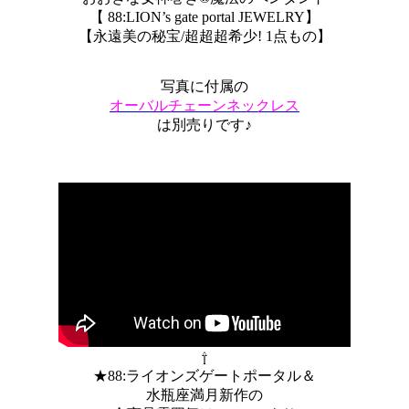
【 88:LION’s gate portal JEWELRY】
【永遠美の秘宝/超超超希少! 1点もの】
写真に付属の
オーバルチェーンネックレス
は別売りです♪
⇧
★88:ライオンズゲートポータル＆
水瓶座満月新作の