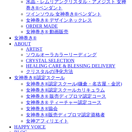
水晶・レムリアンクリスタル・アメジスト 女神
巻き®ペンダント
ツインソウル 女神巻き®ペンダント
女神巻き® デザインネックレス
ORDER MADE
女神巻き® 動画販売
女神巻き®
ABOUT
ARTIST
ソウルオーラカラーリーディング
CRYSTAL SELECTION
HEALING CARE & BLESSING DELIVERY
クリスタルの浄化方法
女神巻き®認定スクール
女神巻き®認定スクール(鎌倉・名古屋・金沢)
女神巻き®認定スクールカリキュラム
女神巻き® 販売ディプロマ認定コース
女神巻き® ティーチャー認定コース
女神巻き®協会
女神巻き®販売ディプロマ認定資格者
女神アフィリエイト
HAPPY VOICE