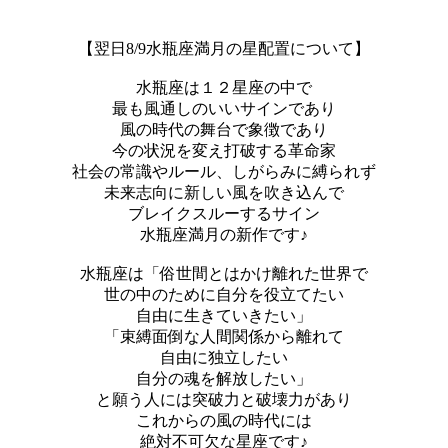
【翌日8/9水瓶座満月の星配置について】
水瓶座は１２星座の中で
最も風通しのいいサインであり
風の時代の舞台で象徴であり
今の状況を変え打破する革命家
社会の常識やルール、しがらみに縛られず
未来志向に新しい風を吹き込んで
ブレイクスルーするサイン
水瓶座満月の新作です♪
水瓶座は「俗世間とはかけ離れた世界で
世の中のために自分を役立てたい
自由に生きていきたい」
「束縛面倒な人間関係から離れて
自由に独立したい
自分の魂を解放したい」
と願う人には突破力と破壊力があり
これからの風の時代には
絶対不可欠な星座です♪