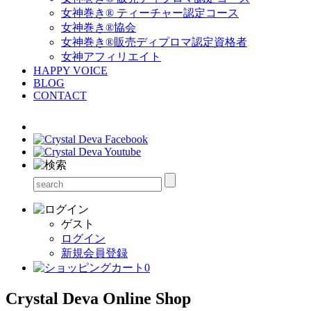
女神巻き® ティーチャー認定コース
女神巻き®協会
女神巻き®販売ディプロマ認定資格者
女神アフィリエイト
HAPPY VOICE
BLOG
CONTACT
ゲスト
ログイン
新規会員登録
0
Crystal Deva Online Shop