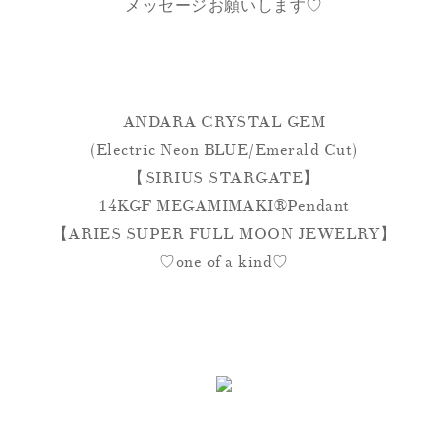
メッセージお願いします♡
ANDARA CRYSTAL GEM
(Electric Neon BLUE/Emerald Cut)
【SIRIUS STARGATE】
14KGF MEGAMIMAKI®︎Pendant
【ARIES SUPER FULL MOON JEWELRY】
♡one of a kind♡