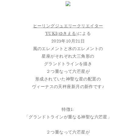
ヒーリングジュエリークリエイター
YUKI(ゆきえる)
による
2025年10月21日
風のエレメントと水のエレメントの
星座がそれぞれ大三角形の
グランドトラインを描き
２つ重なって六芒星が
形成されていた神聖な星の配置の
ヴィーナスの天秤座新月の新作です♪
特徴1:
「グランドトラインが重なる神聖な六芒星」
２つ重なって六芒星が