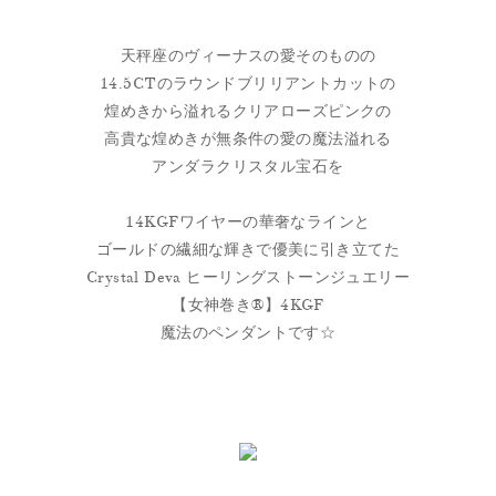
天秤座のヴィーナスの愛そのものの
14.5CTのラウンドブリリアントカットの
煌めきから溢れるクリアローズピンクの
高貴な煌めきが無条件の愛の魔法溢れる
アンダラクリスタル宝石を
14KGFワイヤーの華奢なラインと
ゴールドの繊細な輝きで優美に引き立てた
Crystal Deva ヒーリングストーンジュエリー
【女神巻き®】4KGF
魔法のペンダントです☆