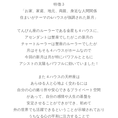
特徴:3
「お家、家庭、地元、両親、身近な人間関係
住まいがテーマの4ハウスが強調された新月」
てんびん座のルーラーである金星も４ハウスに、
アセンダントは蟹座でしたがこの新月の
チャートルーラーは蟹座のルーラーでしたが
月はそもそも４ハウスがホームなので
今回の新月は月が特にパワフルとともに
アシストの太陽もパワフルに効いていました！
また４ハウスの天秤座は
あらゆる人と心地よく交わるには
自分の心の拠り所や安心できるプライベート空間
があって、自分の感情や人生の基盤を
安定させることができができ、初めて
外の世界でも活躍できるということが示唆されており
うちなる心の平和に注力することで