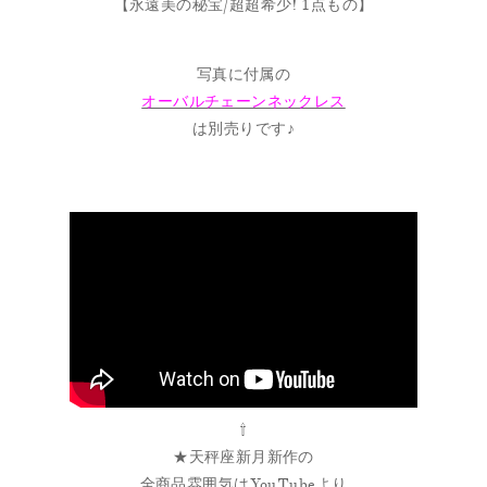
【永遠美の秘宝/超超希少! 1点もの】
写真に付属の
オーバルチェーンネックレス
は別売りです♪
⇧
★天秤座新月新作の
全商品雰囲気はYouTubeより