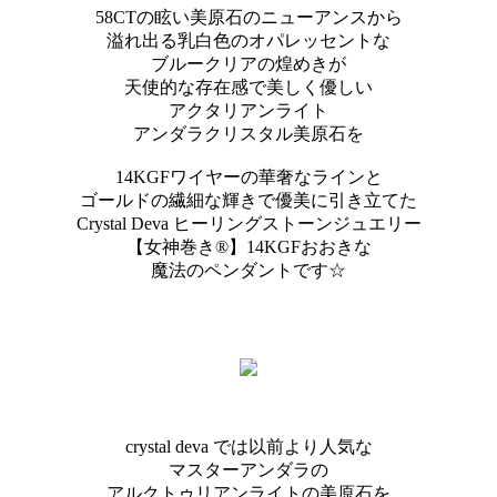
58CTの眩い美原石のニューアンスから
溢れ出る乳白色のオパレッセントな
ブルークリアの煌めきが
天使的な存在感で美しく優しい
アクタリアンライト
アンダラクリスタル美原石を
14KGFワイヤーの華奢なラインと
ゴールドの繊細な輝きで優美に引き立てた
Crystal Deva ヒーリングストーンジュエリー
【女神巻き®】14KGFおおきな
魔法のペンダントです☆
crystal deva では以前より人気な
マスターアンダラの
アルクトゥリアンライトの美原石を