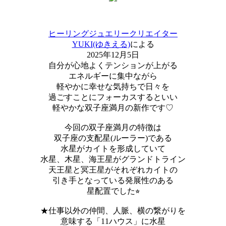
ヒーリングジュエリークリエイター
YUKI(ゆきえる)
による
2025年12月5日
自分が心地よくテンションが上がる
エネルギーに集中ながら
軽やかに幸せな気持ちで日々を
過ごすことにフォーカスするといい
軽やかな双子座満月の新作です♡
今回の双子座満月の特徴は
双子座の支配星(ルーラー)である
水星がカイトを形成していて
水星、木星、海王星がグランドトライン
天王星と冥王星がそれぞれカイトの
引き手となっている発展性のある
星配置でした⭐︎
★仕事以外の仲間、人脈、横の繋がりを
意味する「11ハウス」に水星