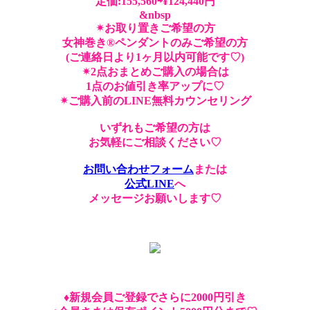
定価:155,560⇨¥124,440円
&nbsp
✴︎お取り置きご希望の方
女神巻き®︎ペンダントのみご希望の方
(ご連絡日より1ヶ月以内可能です♡)
✴︎2点おまとめご購入の場合は
1点のお値引き率アップに♡
✴︎ご購入前のLINE無料カウンセリング
いずれもご希望の方は
お気軽にご相談ください♡
お問い合わせフォーム
または
公式LINE
へ
メッセージお願いします♡
♦︎新規会員ご登録でさらに2000円引き