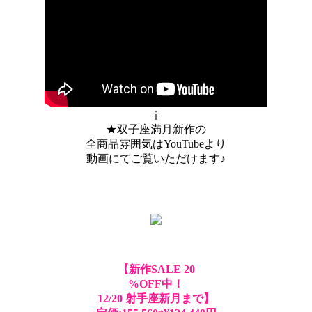
⇧
★双子座満月新作の
全商品雰囲気はYouTubeより
動画にてご覧いただけます♪
【新作SALE 20
%OFF中！
12/20 射手座新月まで】