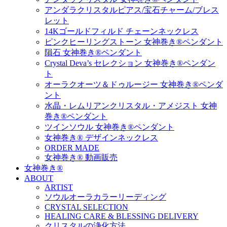
アンダラクリスタルピアス/宝石チャーム/ブレス
レット
14Kゴールドフィルド チェーンネックレス
ピンクヒーリングストーン 女神巻き®ペンダント
隕石 女神巻き®ペンダント
Crystal Deva’s セレクション 女神巻き®ペンダン
ト
オーラクオーツ＆ドゥルージー 女神巻き®ペンダ
ント
水晶・レムリアンクリスタル・アメジスト 女神
巻き®ペンダント
ツインソウル 女神巻き®ペンダント
女神巻き® デザインネックレス
ORDER MADE
女神巻き® 動画販売
女神巻き®
ABOUT
ARTIST
ソウルオーラカラーリーディング
CRYSTAL SELECTION
HEALING CARE & BLESSING DELIVERY
クリスタルの浄化方法