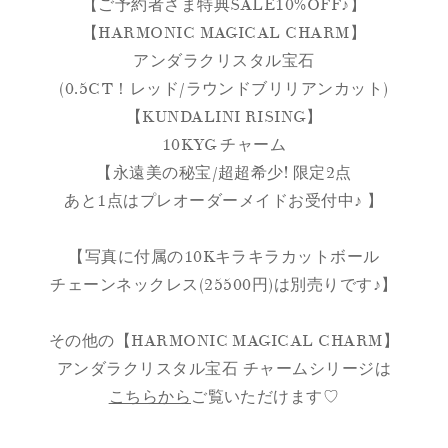
【ご予約者さま特典SALE10%OFF♪】
【HARMONIC MAGICAL CHARM】
アンダラクリスタル宝石
(0.5CT！レッド/ラウンドブリリアンカット)
【KUNDALINI RISING】
10KYG チャーム
【永遠美の秘宝/超超希少! 限定2点
あと1点はプレオーダーメイドお受付中♪ 】
【写真に付属の10Kキラキラカットボール
チェーンネックレス(25500円)は別売りです♪】
その他の【HARMONIC MAGICAL CHARM】
アンダラクリスタル宝石 チャームシリージは
こちらから
ご覧いただけます♡