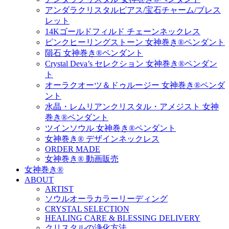
アンダラクリスタルピアス/宝石チャーム/ブレス
レット
14Kゴールドフィルド チェーンネックレス
ピンクヒーリングストーン 女神巻き®ペンダント
隕石 女神巻き®ペンダント
Crystal Deva’s セレクション 女神巻き®ペンダン
ト
オーラクオーツ＆ドゥルージー 女神巻き®ペンダ
ント
水晶・レムリアンクリスタル・アメジスト 女神
巻き®ペンダント
ツインソウル 女神巻き®ペンダント
女神巻き® デザインネックレス
ORDER MADE
女神巻き® 動画販売
女神巻き®
ABOUT
ARTIST
ソウルオーラカラーリーディング
CRYSTAL SELECTION
HEALING CARE & BLESSING DELIVERY
クリスタルの浄化方法