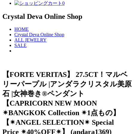
0
Crystal Deva Online Shop
HOME
Crystal Deva Online Shop
ALL JEWELRY
SALE
【FORTE VERITAS】 27.5CT！マルベ
リーパープル |アンダラクリスタル美原
石 |女神巻き®︎ペンダント︎
【CAPRICORN NEW MOON
✴︎BANGKOK Collection ✴︎1点もの】
【✴︎ANGEL SELECTION✴︎ Special
Price ✴︎40%OFF✴︎】 (andara1369)