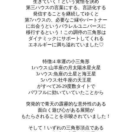
生きていく！という覚悟を決め
第三ハウスの言葉にする、言語化する
発信することを継続してゆくと
第7ハウスの、必要なご縁やパートナー
に出会うというパラレルユニバースに
移行するという！この調停の三角形は
ダイナミックにサポートしてくれる
エネルギーに満ち溢れていました♡
特徴:4 幸運の小三角形
1ハウス:山羊座の月太陽水星火星
3ハウス:魚座の土星と海王星
5ハウス:牡牛座の天王星
がすべて26-29度数タイトで
パワフルに効いていていたことから
突発的で青天の霹靂的な意外性のある
面白く遊び心がある展開が
もたらされることを示唆されていました！
そして！いずれの三角形頂点である