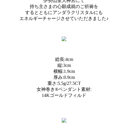
伊勢山皇大神宮にて
持ち主さまの心願成就のご祈祷を
するとともにアンダラクリスタルにも
エネルギーチャージさせていただきました♪
総長:4cm
縦:3cm
横幅:1.9cm
厚み:0.9cm
重さ:5.5g/27.5CT
女神巻き®︎ペンダント素材:
14Kゴールドフィルド