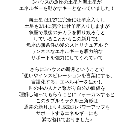
3ハウスの魚座の土星と海王星が
エネルギーを動かすキーとなっていました！
海王星 は1/27に完全に牡羊座入りし
土星も2/14に完全に牡羊座入りしますが
魚座で最後のチカラを振り絞ろうと
していることからこの新月では
魚座の無条件の愛のスピリチュアルで
ワンネスなエネルギーも底力的な
サポートを強力にしてくれていて
さらに3ハウスの新月ということで
「想いやインスピレーションを言葉にする、
言語化する」エネルギーを生かし
世の中の人とと繋がり自分の価値を
理解し知ってもらうことにフォーカスすると
このダブルミラクル三角形は
通常の新月よりも成就力パワーアップを
サポートするエネルギーにも
満ち溢れておりました♪