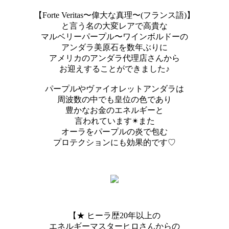
【Forte Veritas〜偉大な真理〜(フランス語)】
と言う名の大変レアで高貴な
マルベリーパープル〜ワインボルドーの
アンダラ美原石を数年ぶりに
アメリカのアンダラ代理店さんから
お迎えすることができました♪
パープルやヴァイオレットアンダラは
周波数の中でも皇位の色であり
豊かなお金のエネルギーと
言われています✴︎また
オーラをパープルの炎で包む
プロテクションにも効果的です♡
【★ ヒーラ歴20年以上の
エネルギーマスターヒロさんからの