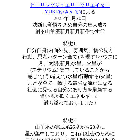
ヒーリングジュエリークリエイター
YUKI(ゆきえる)
による
2025年1月20日
決断し覚悟をきめ自分の集大成を
創る山羊座新月新月新作です♡
特徴1:
自分自身(内面外見、雰囲気、物の見方
行動、思考パターン全て) を現す1ハウスに
月、太陽(新月)水星、火星が
(ステリウム) 集中していることから
感じて(月)考えて(水星)行動する(火星)
ことが全て一致する最強な流れになる
社会に見せる自分のあり方を刷新する
追い風が吹くエネルギーに
満ち溢れておりました♪
特徴2:
山羊座の完成系26度から28度に
星が集中しており、これは社会のために