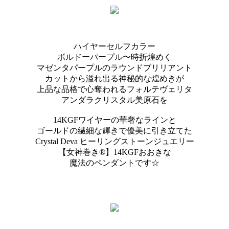
ハイヤーセルフカラー
ボルドーパープル〜時折煌めく
マゼンタパープルのラウンドブリリアント
カットから溢れ出る神秘的な煌めきが
上品な品格で心奪われるフォルテヴェリタ
アンダラクリスタル美原石を
14KGFワイヤーの華奢なラインと
ゴールドの繊細な輝きで優美に引き立てた
Crystal Deva ヒーリングストーンジュエリー
【女神巻き®】14KGFおおきな
魔法のペンダントです☆