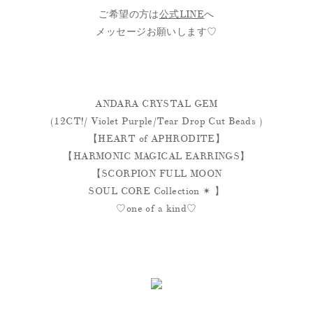
ご希望の方は
公式LINE
へ
メッセージお願いします♡
ANDARA CRYSTAL GEM
(12CT!/ Violet Purple/Tear Drop Cut Beads )
【HEART of APHRODITE】
【HARMONIC MAGICAL EARRINGS】
【SCORPION FULL MOON
SOUL CORE Collection ✴︎ 】
♡one of a kind♡