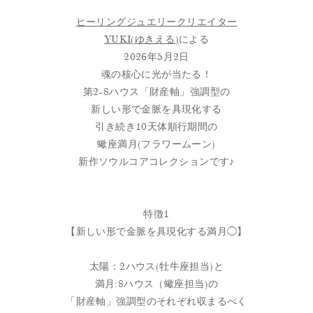
ヒーリングジュエリークリエイター
YUKI(ゆきえる)
による
2026年5月2日
魂の核心に光が当たる！
第2-8ハウス「財産軸」強調型の
新しい形で金脈を具現化する
引き続き10天体順行期間の
蠍座満月(フラワームーン)
新作ソウルコアコレクションです♪
特徴1
【新しい形で金脈を具現化する満月◯】
太陽：2ハウス(牡牛座担当)と
満月:8ハウス（蠍座担当)の
「財産軸」強調型のそれぞれ収まるべく