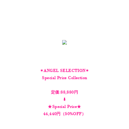
✴︎ANGEL SELECTION✴︎
Special Price Collection
定価:88,880円
⬇︎
★Special Price★
44,440円（50%OFF）