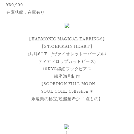
¥39,990
在庫状態 : 在庫有り
【HARMONIC MAGICAL EARRINGS】
【ST.GERMAIN HEART】
(片耳6CT！/ヴァイオレットーパープル/
ティアドロップカットビーズ)
10KYG繊細フックピアス
蠍座満月制作
【SCORPION FULL MOON
SOUL CORE Collection ✴︎
永遠美の秘宝/超超超希少! 1点もの】
⇧