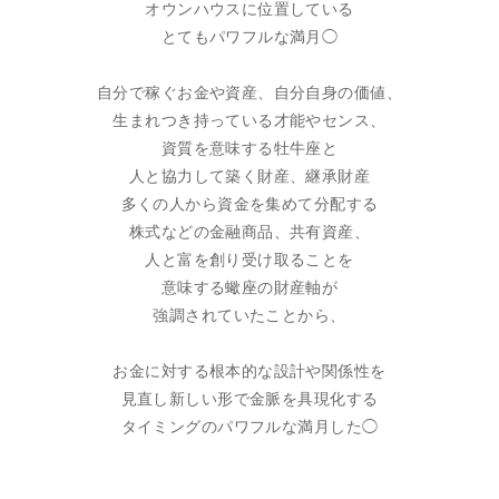
オウンハウスに位置している
とてもパワフルな満月◯
自分で稼ぐお金や資産、自分自身の価値、
生まれつき持っている才能やセンス、
資質を意味する牡牛座と
人と協力して築く財産、継承財産
多くの人から資金を集めて分配する
株式などの金融商品、共有資産、
人と富を創り受け取ることを
意味する蠍座の財産軸が
強調されていたことから、
お金に対する根本的な設計や関係性を
見直し新しい形で金脈を具現化する
タイミングのパワフルな満月した◯