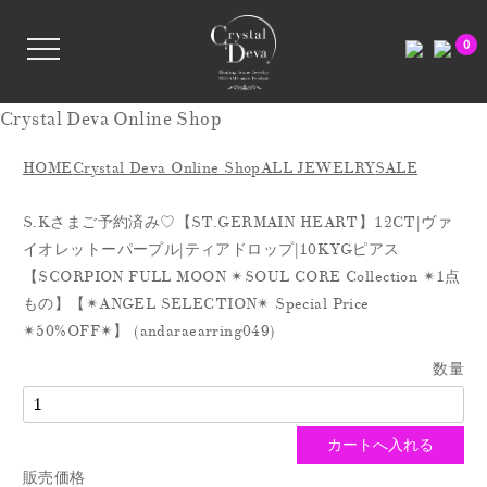
0
Crystal Deva Online Shop
HOME
Crystal Deva Online Shop
ALL JEWELRY
SALE
S.Kさまご予約済み♡【ST.GERMAIN HEART】12CT|ヴァ
イオレットーパープル|ティアドロップ|10KYGピアス
【SCORPION FULL MOON ✴︎SOUL CORE Collection ✴︎1点
もの】【✴︎ANGEL SELECTION✴︎ Special Price
✴︎50%OFF✴︎】 (andaraearring049)
数量
販売価格