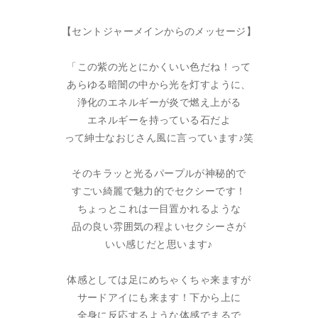
【セントジャーメインからのメッセージ】
「この紫の光とにかくいい色だね！って
あらゆる暗闇の中から光を灯すように、
浄化のエネルギーが炎で燃え上がる
エネルギーを持っている石だよ
って紳士なおじさん風に言っています♪笑
そのキラッと光るパープルが神秘的で
すごい綺麗で魅力的でセクシーです！
ちょっとこれは一目置かれるような
品の良い雰囲気の程よいセクシーさが
いい感じだと思います♪
体感としては足にめちゃくちゃ来ますが
サードアイにも来ます！下から上に
全身に反応するような体感でまるで