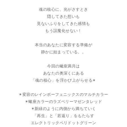
魂の核心に、光がさすとき
隠してきた想いも
見ないふりをしてきた感情も
もう誤魔化せない！
本当のあなたに変容する準備が
静かに始まっている。。
今回の蠍座満月は
あなたの奥深くにある
「魂の核心」を浮かび上がらせる✴︎
✴︎変容のレインボーフェニックスのマルチカラー
✴︎蠍座カラーのラズベリーマゼンタレッド
✴︎新緑のように内側から満ちていく
「再生」と「若返り」をもたらす
エレクトリックペリドットグリーン