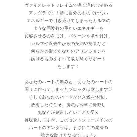
ヴァイオレットフレイムで深く浄化し清める
アンダラです！特に自分のものではない
エネルギーで引き受けてしまったカルマの
ような周波数の重たいエネルギーを
変容させるのを助け、パターンや条件付け、
カルマや過去生からの契約や制限など
何らかの形であなたのアセンションを
妨げるものをすべて取り除くサポート
をします！
あなたのハートの痛みと、あなたのハートの
周りに作ってしまったブロックは癒します♡
そしてあなたのハートが開き愛を体現し
放射した時こそ、魔法は簡単に発動し
あなたが創造したいことが早く
具現化しますが、このセントジャーメインの
ハートのアンダラは、まさにこの魔法の
強力な助けとなるでしょう♪