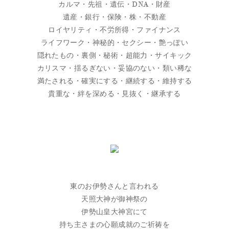
カルマ・先祖・遺伝・DNA・財産
遺産・銀行・保険・株・不動産
ロイヤリティ・不労所得・ファイナンス
ライフワーク・神秘的・セクシー・艶っぽい
隠れたもの・裏側・秘術・超能力・サイキック
カリスマ・揺るぎない・妥協のない・類い稀な
満たされる・確実にする・継続する・維持する
貴重な・絆を深める・見抜く・継承する
東のお伊勢さんと言われる
天照大神が御神祭の
伊勢山皇大神宮にて
持ち主さまの心願成就のご祈祷を