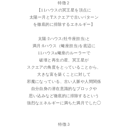
特徴２
【11ハウスの冥王星を頂点に
太陽ー月とTスクエアで古いパターン
を徹底的に排除するエネルギー】
太陽:2ハウス(牡牛座担当)と
満月:8ハウス（蠍座担当)を底辺に
11ハウスn蠍座のルーラーで
破壊と再生の星、冥王星が
スクエアの角度をとっていることから、
大きな富を築くことに対して
邪魔になっている、古い人脈や人間関係
自分自身の潜在意識的なブロックや
思い込みなど徹底的に排除するという
強烈なエネルギーに満ちた満月でした◯
特徴:3