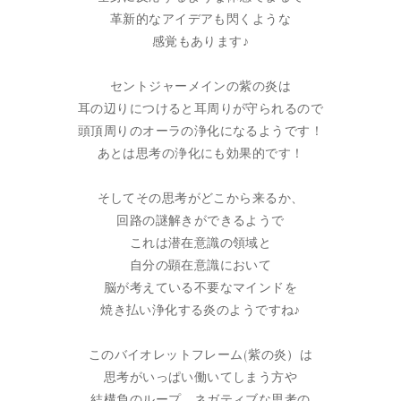
革新的なアイデアも閃くような
感覚もあります♪
セントジャーメインの紫の炎は
耳の辺りにつけると耳周りが守られるので
頭頂周りのオーラの浄化になるようです！
あとは思考の浄化にも効果的です！
そしてその思考がどこから来るか、
回路の謎解きができるようで
これは潜在意識の領域と
自分の顕在意識において
脳が考えている不要なマインドを
焼き払い浄化する炎のようですね♪
このバイオレットフレーム(紫の炎）は
思考がいっぱい働いてしまう方や
結構負のループ、ネガティブな思考の