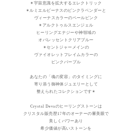
✴︎宇宙意識を拡大するエレクトリック
✴︎ルミエルビーナスのピンクラベンダーと
ヴィーナスカラーのペールピンク
✴︎アルクトゥルスエンジェル
ヒーリングエナジーや神領域の
オパレッセントクリアブルー
✴︎セントジャーメインの
ヴァイオレットフレイムカラーの
ピンクパープル
あなたの「魂の変容」のタイミングに
寄り添う御神体ジュエリーとして
整えられたコレクションです✴︎
Crystal Devaのヒーリングストーンは
クリスタル販売歴17年のオーナーの審美眼で
美しくパワーあり
希少価値が高いストーンを