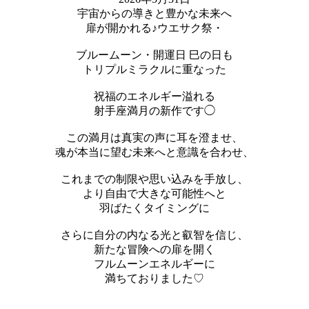
宇宙からの導きと豊かな未来へ
扉が開かれる♪ウエサク祭・
ブルームーン・開運日 巳の日も
トリプルミラクルに重なった
祝福のエネルギー溢れる
射手座満月の新作です◯
この満月は真実の声に耳を澄ませ、
魂が本当に望む未来へと意識を合わせ、
これまでの制限や思い込みを手放し、
より自由で大きな可能性へと
羽ばたくタイミングに
さらに自分の内なる光と叡智を信じ、
新たな冒険への扉を開く
フルムーンエネルギーに
満ちておりました♡