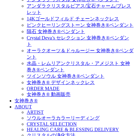
アンダラクリスタルピアス/宝石チャーム/ブレス
レット
14Kゴールドフィルド チェーンネックレス
ピンクヒーリングストーン 女神巻き®ペンダント
隕石 女神巻き®ペンダント
Crystal Deva’s セレクション 女神巻き®ペンダン
ト
オーラクオーツ＆ドゥルージー 女神巻き®ペンダ
ント
水晶・レムリアンクリスタル・アメジスト 女神
巻き®ペンダント
ツインソウル 女神巻き®ペンダント
女神巻き® デザインネックレス
ORDER MADE
女神巻き® 動画販売
女神巻き®
ABOUT
ARTIST
ソウルオーラカラーリーディング
CRYSTAL SELECTION
HEALING CARE & BLESSING DELIVERY
クリスタルの浄化方法