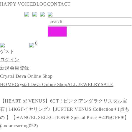
HAPPY VOICE
BLOG
CONTACT
0
ゲスト
ログイン
新規会員登録
Crystal Deva Online Shop
HOME
Crystal Deva Online Shop
ALL JEWELRY
SALE
【HEART of VENUS】6CT ! ピンク|アンダラクリスタル宝
石 | 14KGFイヤリング♪【JUPTER VENUS Collection✴︎1点も
の 】【✴︎ANGEL SELECTION✴︎ Special Price ✴︎40%OFF✴︎】
(andaraearring052)