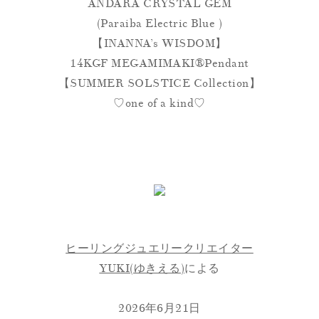
ANDARA CRYSTAL GEM
(Paraiba Electric Blue )
【INANNA’s WISDOM】
14KGF MEGAMIMAKI®︎Pendant
【SUMMER SOLSTICE Collection】
♡one of a kind♡
ヒーリングジュエリークリエイター
YUKI(ゆきえる)
による
2026年6月21日