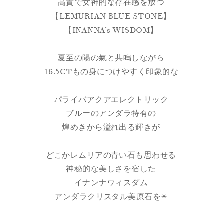
高貴で女神的な存在感を放つ
【LEMURIAN BLUE STONE】
【INANNA’s WISDOM】
夏至の陽の氣と共鳴しながら
16.5CTもの身につけやすく印象的な
パライバアクアエレクトリック
ブルーのアンダラ特有の
煌めきから溢れ出る輝きが
どこかレムリアの青い石も思わせる
神秘的な美しさを宿した
イナンナウィスダム
アンダラクリスタル美原石を✴︎