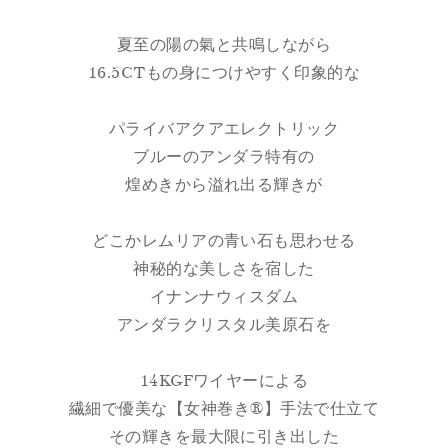
夏至の陽の氣と共鳴しながら
16.5CTもの身につけやすく印象的な
パライバアクアエレクトリック
ブルーのアンダラ特有の
煌めきから溢れ出る輝きが
どこかレムリアの青い石も思わせる
神秘的な美しさを宿した
イナンナウィスダム
アンダラクリスタル美原石を
14KGFワイヤーによる
繊細で優美な【女神巻き®】手法で仕立て
その輝きを最大限に引き出した