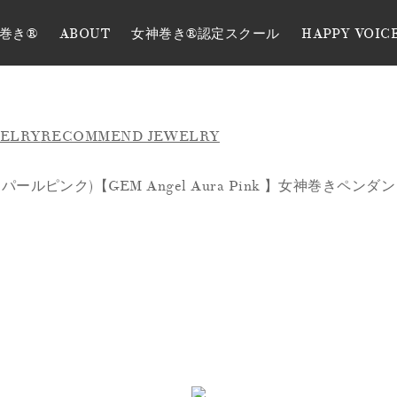
巻き®
ABOUT
女神巻き®認定スクール
HAPPY VOIC
WELRY
RECOMMEND JEWELRY
ンク)【GEM Angel Aura Pink 】女神巻きペンダント ♡