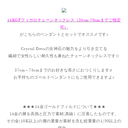
14KGFフィガロチェーンネックレス（35cm 70cmまでご指定
可）
がこちらのペンダントとセットでオススメです♪
Crystal Devaの女神石の魅力をより引き立てる
繊細で女性らしい耐久性も兼ねたチェーンネックレスです☆
37cm～75cmまでのお好きな長さにおつくりします♬
お手持ちのゴールドペンダントにもご使用できますよ♪
★★★14金ゴールドフィルドについて★★★
14金の層を高熱と圧力で素材(真鍮）に圧着したものです。
その金(10K以上)の層の重量が素材を含む総重量の1/20以上の