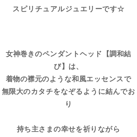
スピリチュアルジュエリーです☆
女神巻きのペンダントヘッド【調和結
び】は、
着物の襟元のような和風エッセンスで
無限大のカタチをなぞるように結んでお
り
持ち主さまの幸せを祈りながら