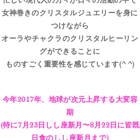
忙しい現代人の方々が日々の活動の中で
女神巻きのクリスタルジュエリーを身に
つけながら
オーラやチャクラのクリスタルヒーリン
グができることに
ものすごく重要性を感じています(^ ^)
今年2017年、地球が次元上昇する大変容
期
(特に7月23日しし座新月〜8月22日に皆既
日食のしし座新月まで)