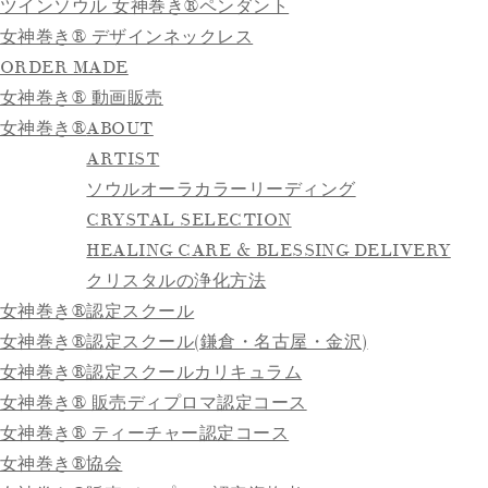
ツインソウル 女神巻き®ペンダント
女神巻き® デザインネックレス
ORDER MADE
女神巻き® 動画販売
女神巻き®
ABOUT
ARTIST
ソウルオーラカラーリーディング
CRYSTAL SELECTION
HEALING CARE & BLESSING DELIVERY
クリスタルの浄化方法
女神巻き®認定スクール
女神巻き®認定スクール(鎌倉・名古屋・金沢)
女神巻き®認定スクールカリキュラム
女神巻き® 販売ディプロマ認定コース
女神巻き® ティーチャー認定コース
女神巻き®協会