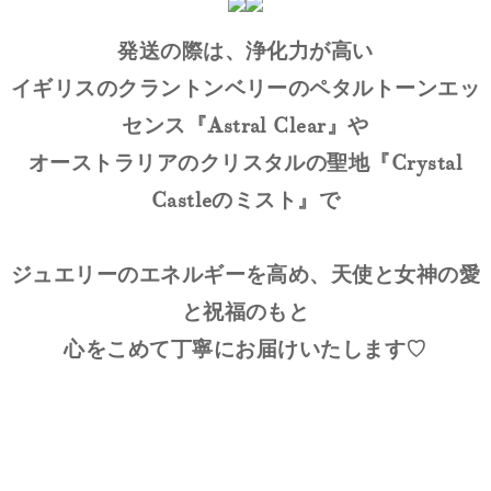
発送の際は、浄化力が高い
イギリスのクラントンベリーのペタルトーンエッ
センス『Astral Clear』や
オーストラリアのクリスタルの聖地『Crystal
Castleのミスト』で
ジュエリーのエネルギーを高め、天使と女神の愛
と祝福のもと
心をこめて丁寧にお届けいたします♡