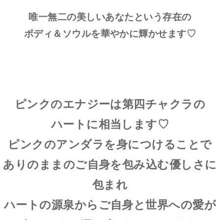
唯一無二の美しいあなたという存在の
ボディ＆ソウルを華やかに輝かせます♡
ピンクのエナジーは第四チャクラの
ハートに相当します♡
ピンクのアンダラを身につけることで
ありのままのご自身を包み込む優しさに
包まれ
ハートの源泉からご自身と世界への愛が