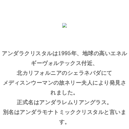
アンダラクリスタルは1995年、地球の高いエネル
ギーヴォルテックス付近、
北カリフォルニアのシェラネバダにて
メディスンウーマンの故ネリー夫人により発見さ
れました。
正式名はアンダラレムリアングラス。
別名はアンダラモナトミッククリスタルと言いま
す。