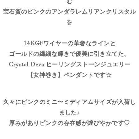
む
宝石質のピンクのアンダラレムリアンクリスタル
を
14KGFワイヤーの華奢なラインと
ゴールドの繊細な輝きで優美に引き立てた、
Crystal Deva ヒーリングストーンジュエリー
【女神巻き】ペンダントです☆
久々にピンクのミニ〜ミディアムサイズが入荷し
ました♪
厚みがありピンクの存在感が煌びやかです♡