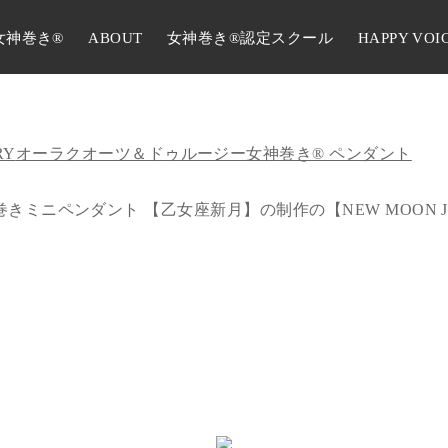
女神巻き®
ABOUT
女神巻き®認定スクール
HAPPY VOI
RY
オーラクオーツ＆ドゥルージー女神巻き® ペンダント
ミニペンダント 【乙女座新月】の制作の【NEW MOON J