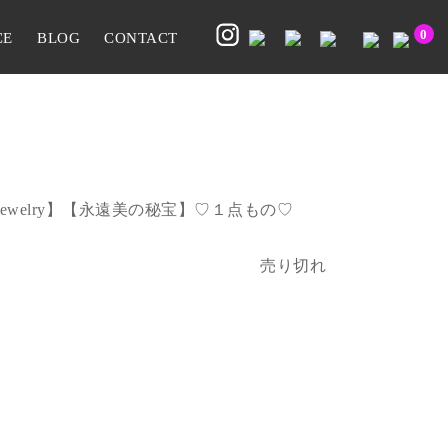
0
CE
BLOG
CONTACT
ewelry】【永遠美の秘宝】♡１点もの♡
売り切れ