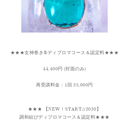
★★★女神巻き®︎ディプロマコース＆認定料★★★
44,400円 (対面のみ)
再受講料金：1回 25,000円
★★★ 【NEW！START♫2020】
調和結びディプロマコース＆認定料★★★