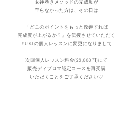
女神巻きメソッドの完成度が
至らなかった方は、その日は
「どこのポイントをもっと改善すれば
完成度が上がるか？』を伝授させていただく
YUKIの個人レッスンに変更になりまして
次回個人レッスン料金(25,000円)にて
販売ディプロマ認定コースを再受講
いただくことをご了承ください♡