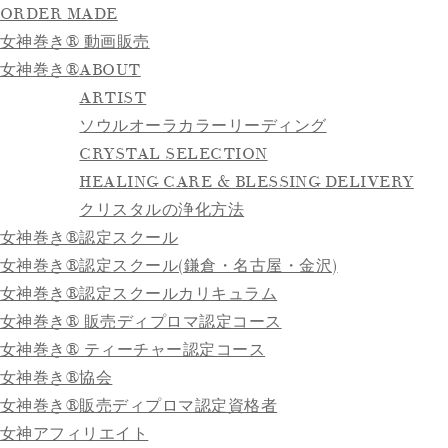
ORDER MADE
女神巻き® 動画販売
女神巻き®
ABOUT
ARTIST
ソウルオーラカラーリーディング
CRYSTAL SELECTION
HEALING CARE & BLESSING DELIVERY
クリスタルの浄化方法
女神巻き®認定スクール
女神巻き®認定スクール(鎌倉・名古屋・金沢)
女神巻き®認定スクールカリキュラム
女神巻き® 販売ディプロマ認定コース
女神巻き® ティーチャー認定コース
女神巻き®協会
女神巻き®販売ディプロマ認定資格者
女神アフィリエイト