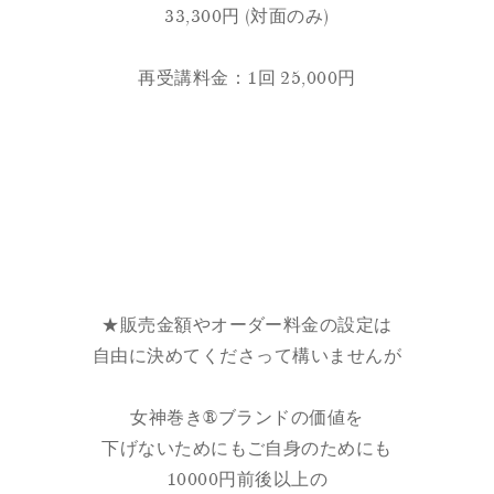
33,300円 (対面のみ)
再受講料金：1回 25,000円
★販売金額やオーダー料金の設定は
自由に決めてくださって構いませんが
女神巻き®ブランドの価値を
下げないためにもご自身のためにも
10000円前後以上の