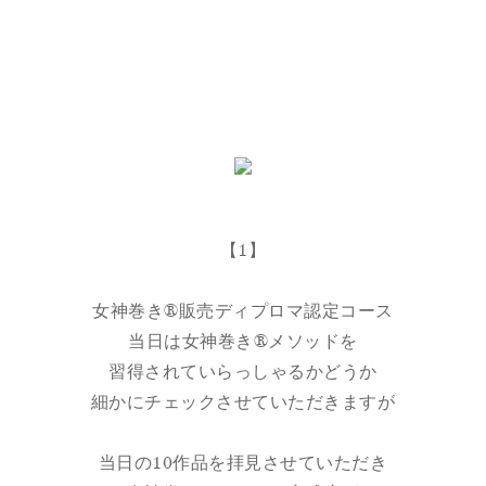
【1】
女神巻き®販売ディプロマ認定コース
当日は女神巻き®メソッドを
習得されていらっしゃるかどうか
細かにチェックさせていただきますが
当日の10作品を拝見させていただき