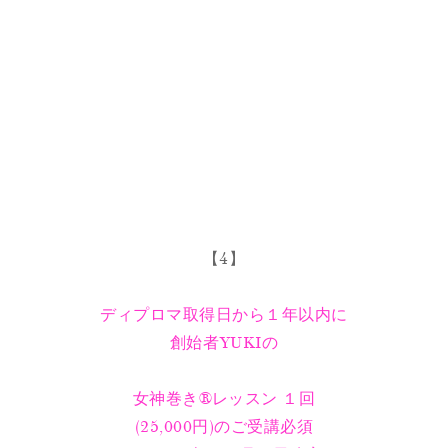
【4】
ディプロマ取得日から１年以内に
創始者YUKIの
女神巻き®レッスン １回
(25,000円)のご受講必須