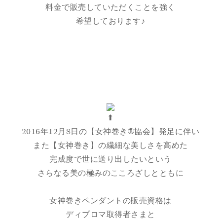
料金で販売していただくことを強く
希望しております♪
⬆︎
2016年12月8日の【女神巻き®協会】発足に伴い
また【女神巻き】の繊細な美しさを高めた
完成度で世に送り出したいという
さらなる美の極みのこころざしとともに
女神巻きペンダントの販売資格は
ディプロマ取得者さまと