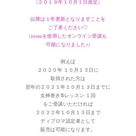
(２０１９年１０月１日改定)
以降は１年更新となりますことを
ご了承ください♡
(zoomを使用したオンライン受講も
可能になりました♪)
例えば
２０２０年 １０月１３日に
取得された方は
翌年の２０２１年１０月１３日までに
女神巻き®レッスン １回
をご受講いただければ
２０２２年１０月１３日まで
ディプロマ認定者として
販売は可能になります。