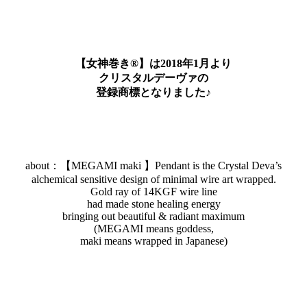
【女神巻き®】は2018年1月より
クリスタルデーヴァの
登録商標となりました♪
about：【MEGAMI maki 】Pendant is the Crystal Deva’s
alchemical sensitive design of minimal wire art wrapped.
Gold ray of 14KGF wire line
had made stone healing energy
bringing out beautiful & radiant maximum
(MEGAMI means goddess,
maki means wrapped in Japanese)