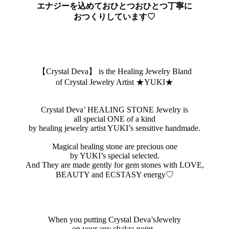
エナジーを込めておひとつおひとつ丁寧に
おつくりしています♡
【Crystal Deva】 is the Healing Jewelry Bland
of Crystal Jewelry Artist ★YUKI★
Crystal Deva’ HEALING STONE Jewelry is
all special ONE of a kind
by healing jewelry artist YUKI’s sensitive handmade.
Magical healing stone are precious one
by YUKI’s special selected.
And They are made gently for gem stones with LOVE,
BEAUTY and ECSTASY energy♡
When you putting Crystal Deva’sJewelry
on your any chakra point ,