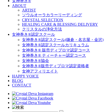
女神巻き®
ABOUT
ARTIST
ソウルオーラカラーリーディング
CRYSTAL SELECTION
HEALING CARE & BLESSING DELIVERY
クリスタルの浄化方法
女神巻き®認定スクール
女神巻き®認定スクール(鎌倉・名古屋・金沢)
女神巻き®認定スクールカリキュラム
女神巻き® 販売ディプロマ認定コース
女神巻き® ティーチャー認定コース
女神巻き®協会
女神巻き®販売ディプロマ認定資格者
女神アフィリエイト
HAPPY VOICE
BLOG
CONTACT