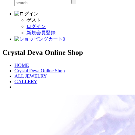
ゲスト
ログイン
新規会員登録
0
Crystal Deva Online Shop
HOME
Crystal Deva Online Shop
ALL JEWELRY
GALLERY