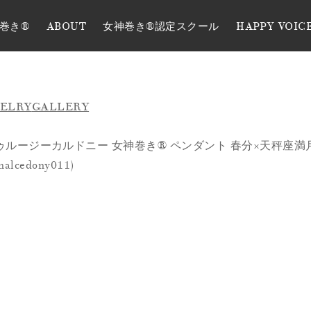
巻き®
ABOUT
女神巻き®認定スクール
HAPPY VOIC
WELRY
GALLERY
ーカルドニー 女神巻き®︎ ペンダント 春分×天秤座満月制作の 【Eq
lcedony011)