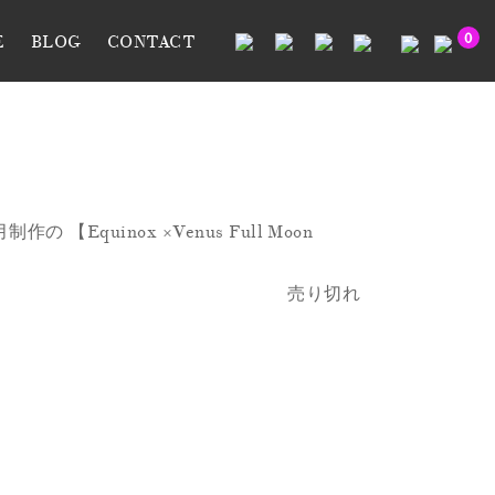
0
E
BLOG
CONTACT
uinox ×Venus Full Moon
売り切れ