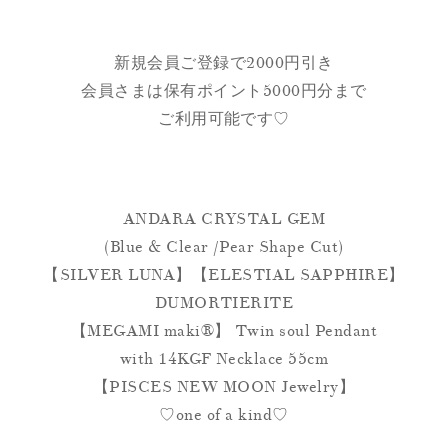
新規会員ご登録で2000円引き
会員さまは保有ポイント5000円分まで
ご利用可能です♡
ANDARA CRYSTAL GEM
(Blue & Clear /Pear Shape Cut)
【SILVER LUNA】【ELESTIAL SAPPHIRE】
DUMORTIERITE
【MEGAMI maki®︎】 Twin soul Pendant
with 14KGF Necklace 55cm
【PISCES NEW MOON Jewelry】
♡one of a kind♡