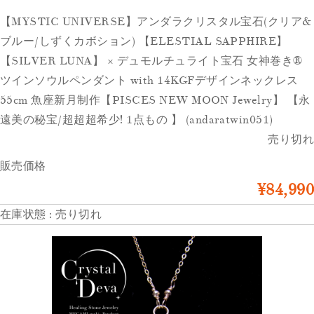
【MYSTIC UNIVERSE】アンダラクリスタル宝石(クリア&
ブルー/しずくカボション) 【ELESTIAL SAPPHIRE】
【SILVER LUNA】 × デュモルチュライト宝石 女神巻き®︎
ツインソウルペンダント with 14KGFデザインネックレス
55cm 魚座新月制作【PISCES NEW MOON Jewelry】 【永
遠美の秘宝/超超超希少! 1点もの 】 (andaratwin051)
売り切れ
販売価格
¥84,990
在庫状態 : 売り切れ