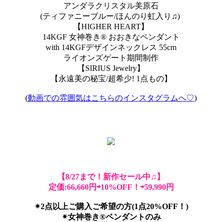
アンダラクリスタル美原石
(ティファニーブルー/ほんのり虹入り♫)
【HIGHER HEART】
14KGF 女神巻き® おおきなペンダント
with 14KGFデザインネックレス 55cm
ライオンズゲート期間制作
【SIRIUS Jewelry】
【永遠美の秘宝/超希少! 1点もの】
(
動画での雰囲気はこちらのインスタグラムへ♡
)
【8/27まで！新作セール中♫】
定価:66,660円⇨10%OFF！⇨59,990円
✴︎2点以上ご購入ご希望の方(1点20%OFF！)
✴︎女神巻き®︎ペンダントのみ