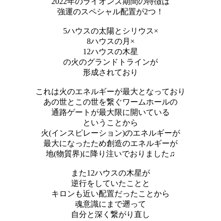
2022年のライオンズ期間の特徴は
強運のスペシャル配置が2つ！
5ハウスの太陽とシリウス×
8ハウスの月×
12ハウスの木星
の火のグランドトラインが
形成されており
これは火のエネルギーが最大となっており
あの世とこの世を繋ぐワームホールの
通路ゲートが最大限に開いている
ということから
火(インスピレーション)のエネルギーが
最大になったため創造のエネルギーが
地(物質界)に降り注いでおりました♫
また12ハウスの木星が
逆行をしていたことと
キロンも近い配置だったことから
魂意識にまで遡って
自分と深く繋がり直し