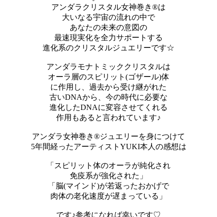
アンダラクリスタル女神巻き®は
大いなる宇宙の流れの中で
あなたの未来の意図の
最速現実化を全力サポートする
進化系のクリスタルジュエリーです☆
アンダラモナトミッククリスタルは
オーラ層のスピリット(ゴザール)体
に作用し、過去から受け継がれた
古いDNAから、今の時代に必要な
進化したDNAに変容させてくれる
作用もあると言われています♪
アンダラ女神巻き®ジュエリーを身につけて
5年間経ったアーティストYUKI本人の感想は
「スピリット体のオーラが純化され
免疫系が強化された」
「脳(マインド)が若返ったおかげで
肉体の老化速度が遅まっている」
です♪参考になれば幸いです♡