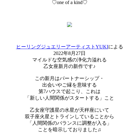
♡one of a kind♡
ヒーリングジュエリーアーティストYUKI
による
2022年8月27日
マイルドな空気感の浄化力溢れる
乙女座新月の新作です♪
この新月はパートナーシップ・
出会いやご縁を意味する
第7ハウスで起こり、これは
「新しい人間関係がスタートする」こと
乙女座守護星の水星が天秤座にいて
双子座火星とトラインしていることから
「人間関係のバランスに調整が入る」
ことを暗示しておりました♫