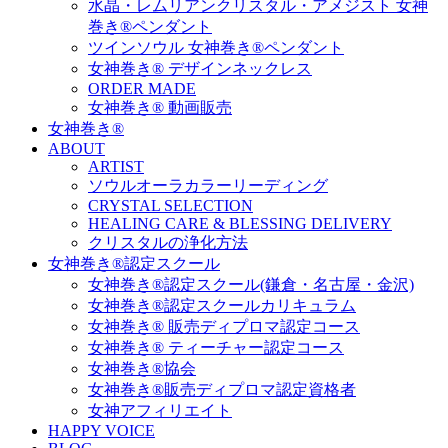
水晶・レムリアンクリスタル・アメジスト 女神
巻き®ペンダント
ツインソウル 女神巻き®ペンダント
女神巻き® デザインネックレス
ORDER MADE
女神巻き® 動画販売
女神巻き®
ABOUT
ARTIST
ソウルオーラカラーリーディング
CRYSTAL SELECTION
HEALING CARE & BLESSING DELIVERY
クリスタルの浄化方法
女神巻き®認定スクール
女神巻き®認定スクール(鎌倉・名古屋・金沢)
女神巻き®認定スクールカリキュラム
女神巻き® 販売ディプロマ認定コース
女神巻き® ティーチャー認定コース
女神巻き®協会
女神巻き®販売ディプロマ認定資格者
女神アフィリエイト
HAPPY VOICE