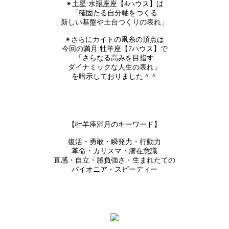
✴︎土星:水瓶座座【4ハウス】は
「確固たる自分軸をつくる
新しい基盤や土台つくりの表れ」
✴︎さらにカイトの凧糸の頂点は
今回の満月:牡羊座【7ハウス】で
「さらなる高みを目指す
ダイナミックな人生の表れ」
を暗示しておりました＾＾
【牡羊座満月のキーワード】
復活・勇敢・瞬発力・行動力
革命・カリスマ・潜在意識
直感・自立・勝負強さ・生まれたての
パイオニア・スピーディー