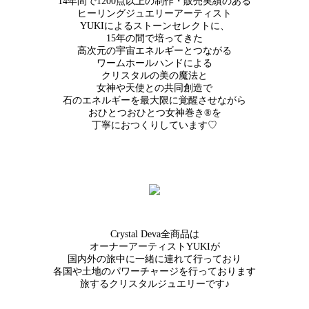
14年間で1200点以上の制作・販売実績のある
ヒーリングジュエリーアーティスト
YUKIによるストーンセレクトに、
15年の間で培ってきた
高次元の宇宙エネルギーとつながる
ワームホールハンドによる
クリスタルの美の魔法と
女神や天使との共同創造で
石のエネルギーを最大限に覚醒させながら
おひとつおひとつ女神巻き®を
丁寧におつくりしています♡
Crystal Deva全商品は
オーナーアーティストYUKIが
国内外の旅中に一緒に連れて行っており
各国や土地のパワーチャージを行っております
旅するクリスタルジュエリーです♪