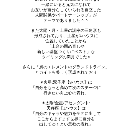
一緒にいると元気になれて
お互いが自分らしくいられる自立した
人間関係やパートナーシップ」が
テーマでありました＾＾
また太陽・月・土星の調停の三角形も
形成されており、土星が4ハウスに
位置していたことから
「土台の固め直しや
新しい基盤つくりにベスト」な
タイミングの満月でした♫
さらに「風のエレメントのグランドトライン」
とカイトも美しく形成されており
✴︎火星:双子座【9ハウス】は
「自分をもっと高めて次のステージに
行きたい向上心の表れ」
✴︎太陽/金星/アセンダント:
天秤座【1ハウス】は
「自分のキャラや魅力を全面に出して
ここからますます世界に自分を
出してゆくとい意欲の表れ」