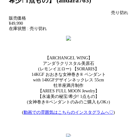
希少! 1点もの】 (andara763)
売り切れ
販売価格
¥49,990
在庫状態 : 売り切れ
【ARCHANGEL WING】
アンダラクリスタル美原石
(レモンイエロー) 【SORARIS】
14KGF おおきな女神巻き® ペンダント
with 14KGFデザインネックレス 55cm
牡羊座満月制作
【ARIES FULL MOON Jewelry】
【永遠美の秘宝/希少! 1点もの】
(女神巻き®︎ペンダントのみのご購入もOK♪)
(
動画での雰囲気はこちらのインスタグラムへ♡
)