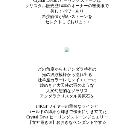
Crystal Devaのヒーリングストーンは
クリスタル販売歴14年のオーナーの審美眼で
美しくパワーあり
希少価値が高いストーンを
セレクトしております♪
どの角度からもアンダラ特有の
光の波紋模様から溢れ出る
牡羊座カラーレモンイエローの
煌めきと大天使の羽のような
大変幻想的なソラリス
アンダラクリスタル美原石を
14KGFワイヤーの華奢なラインと
ゴールドの繊細な輝きで優美に引き立てた
Crystal Deva ヒーリングストーンジュエリー
【女神巻き®】おおきなペンダントです☆