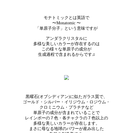
モナトミックとは英語で
〜Monatomic 〜
「単原子分子」という意味ですが
アンダラクリスタルに
多様な美しいカラーが存在するのは
この様々な単原子の成分が
生成過程で含まれるからです♫
黒曜石(オブシディアン)に似たガラス質で、
ゴールド・シルバー・イリジウム・ロジウム・
クロミニウム・プラチナなど
単原子の成分が含まれていることで
レインボーの７色・各チャクラの７色以上の
多様な美しいカラーが存在します。
まさに母なる地球のパワーが産み出した