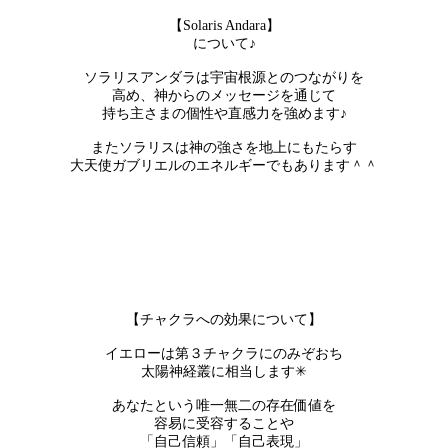
【Solaris Andara】
について♪
ソラリスアンダラは宇宙根源とのつながりを
高め、神からのメッセージを通じて
持ち主さまの個性や直感力を強めます♪
またソラリスは神の強さを地上にもたらす
大天使ガブリエルのエネルギーでもあります＾＾
【チャクラへの効果について】
イエローは第３チャクラにのみぞおち
太陽神経叢に相当します✳︎
あなたという唯一無二の存在価値を
容易に受容することや
「自己信頼」「自己表現」