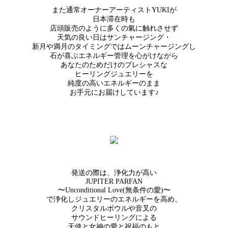
また通常オーナーアーティストYUKIが
日本滞在時も
店頭販売のように多くの氣に触れさせず
天気の良い日はサンチャージング・
新月や満月のタイミングではムーンチャージングし
石が喜ぶエネルギー管理を心がけながら
あなたのためだけのプレシャスな
ヒーリングジュエリーを
純度の高いエネルギーのまま
お手元にお届けしています♪
発送の際は、浄化力が高い
JUPITER PARFAN
〜Unconditional Love(無条件の愛)〜
で浄化しジュエリーのエネルギーを高め、
クリスタルボウルや音叉の
サウンドヒーリングによる
天使と女神の愛と祝福のもと