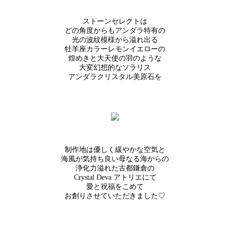
ストーンセレクトは
どの角度からもアンダラ特有の
光の波紋模様から溢れ出る
牡羊座カラーレモンイエローの
煌めきと大天使の羽のような
大変幻想的なソラリス
アンダラクリスタル美原石を
制作地は優しく緩やかな空気と
海風が気持ち良い母なる海からの
浄化力溢れた古都鎌倉の
Crystal Deva アトリエにて
愛と祝福をこめて
お創りさせていただきました♡