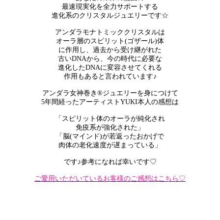
最速現実化を全力サポートする
進化系のクリスタルジュエリーです☆
アンダラモナトミッククリスタルは
オーラ層のスピリット(ゴザール)体
に作用し、過去から受け継がれた
古いDNAから、今の時代に必要な
進化したDNAに変容させてくれる
作用もあると言われています♪
アンダラ女神巻き®ジュエリーを身につけて
5年間経ったアーティストYUKI本人の感想は
「スピリット体のオーラが純化され
免疫系が強化された」
「脳(マインド)が若返ったおかげで
肉体の老化速度が遅まっている」
です♪参考になれば幸いです♡
ご愛用いただいているお客様のご感想はこちら♡