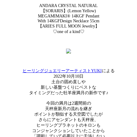
ANDARA CRYSTAL NATURAL
【SORARIS】(Lemon Yellow)
MEGAMIMAKI®︎ 14KGF Pendant
With 14KGFDesign Necklace 55cm
【ARIES FULL MOON Jewelry】
♡one of a kind♡
ヒーリングジュエリーアーティストYUKI
による
2022年10月10日
土台の固め直しや
新しい基盤つくりにベストな
タイミングだった牡羊座満月の新作です♪
今回の満月は2週間前の
天秤座新月の流れを継ぎ
ポイントが類似する天空図でしたが
さらにアセンダントも天秤座、
ヒーリングプラネットのキロンも
コンジャンクションしていたことから
「調和していて必要以上に干渉しない