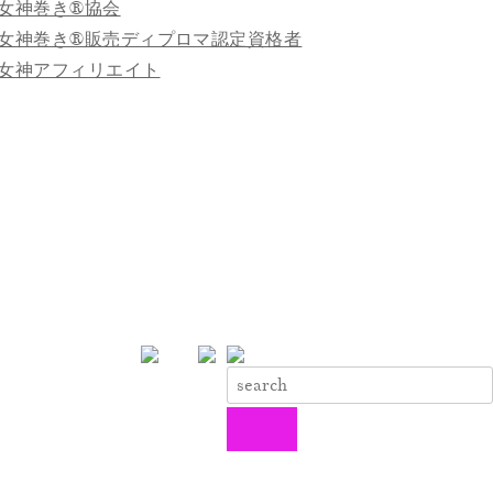
女神巻き®協会
女神巻き®販売ディプロマ認定資格者
女神アフィリエイト