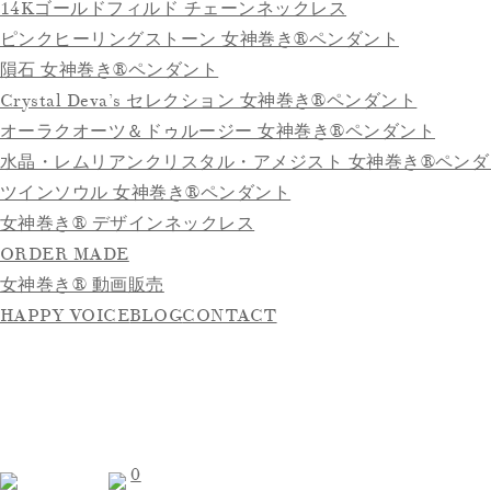
14Kゴールドフィルド チェーンネックレス
ピンクヒーリングストーン 女神巻き®ペンダント
隕石 女神巻き®ペンダント
Crystal Deva’s セレクション 女神巻き®ペンダント
オーラクオーツ＆ドゥルージー 女神巻き®ペンダント
水晶・レムリアンクリスタル・アメジスト 女神巻き®ペンダ
ツインソウル 女神巻き®ペンダント
女神巻き® デザインネックレス
ORDER MADE
女神巻き® 動画販売
HAPPY VOICE
BLOG
CONTACT
0