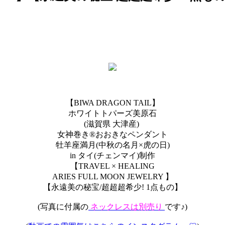
【BIWA DRAGON TAIL】
ホワイトトパーズ美原石
(滋賀県 大津産)
女神巻き®おおきなペンダント
牡羊座満月(中秋の名月×虎の日)
in タイ(チェンマイ)制作
【TRAVEL × HEALING
ARIES FULL MOON JEWELRY 】
【永遠美の秘宝/超超超希少! 1点もの】
(写真に付属の
ネックレスは別売り
です♪)