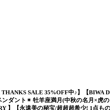
 THANKS SALE 35%OFF中♪】【BIW
ンダント✴︎ ︎牡羊座満月(中秋の名月×虎の日)
ELRY 】【永遠美の秘宝/超超超希少! 1点もの】 (