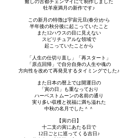
癒しの古都チェンマイにて制作しました
牡羊座満月の新作です♪
この新月の特徴は宇宙元旦(春分)から
半年後の秋分後に起こっていたこと
また12ハウスの目に見えない
スピリチュアルな領域で
起こっていたことから
「人生の仕切り直し」「再スタート」
「原点回帰」で自分自身の人生や魂の
方向性を改めて再発見するタイミングでした♪
また日本の暦上では開運日の
「寅の日」も重なっており
ハーベストムーンの名前の通り
実り多い収穫と祝福に満ち溢れた
中秋の名月でした＾＾
【寅の日】
十二支の寅にあたる日で
12日ごとに巡ってくる吉日♪