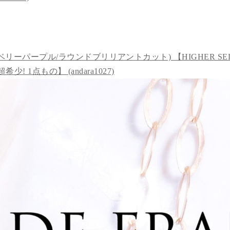
ルベリーパープル/ラウンドブリリアントカット) 【HIGHER SE
少! 1点もの】 (andara1027)