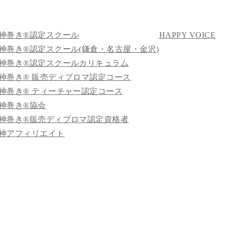
神巻き®認定スクール
HAPPY VOICE
神巻き®認定スクール(鎌倉・名古屋・金沢)
神巻き®認定スクールカリキュラム
神巻き® 販売ディプロマ認定コース
神巻き® ティーチャー認定コース
神巻き®協会
神巻き®販売ディプロマ認定資格者
神アフィリエイト