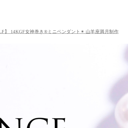
LF】 14KGF女神巻き®︎ミニペンダント✴︎ 山羊座満月制作