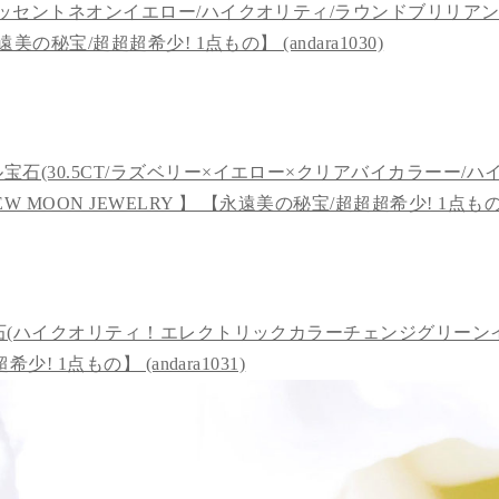
パレッセントネオンイエロー/ハイクオリティ/ラウンドブリリアントカ
美の秘宝/超超超希少! 1点もの】 (andara1030)
ル宝石(30.5CT/ラズベリー×イエロー×クリアバイカラーー/ハ
OON JEWELRY 】 【永遠美の秘宝/超超超希少! 1点もの】 (a
ル美原石(ハイクオリティ！エレクトリックカラーチェンジグリーンイ
! 1点もの】 (andara1031)