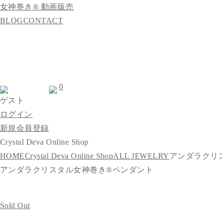
女神巻き® 動画販売
BLOG
CONTACT
0
ゲスト
ログイン
新規会員登録
Crystal Deva Online Shop
HOME
Crystal Deva Online Shop
ALL JEWELRY
アンダラクリ
アンダラクリスタル女神巻き®ペンダント
Sold Out