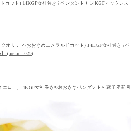
ット) 14KGF女神巻き®︎ペンダント✴︎ 14KGFネックレス
イクオリティ/おおきめエメラルドカット) 14KGF女神巻き®︎ペ
ndara1029)
エロー) 14KGF女神巻き®︎おおきなペンダント✴︎ 獅子座新月