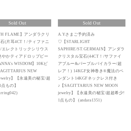
Sold Out
Sold Out
TH FLAME】アンダラクリ
A.Yさまご予約済み
石(片耳4CT！/ティファニ
♡【STARLIGHT
/エレクトリックシリウス
SAPHIRE/ST.GERMAIN】アンダラ
艶やかティアドロップビー
クリスタル宝石(44CT！/サファイ
ANNA’s WISDOM】10Kピ
アブルー&パープルバイカラー/超
AGITTARIUS NEW
レア！) 14KGF女神巻き®︎魔法のペ
jewelry】【永遠美の秘宝/超
ンダント14KGFネックレス付き
 1点もの】
♪【SAGITTARIUS NEW MOON
arring042)
jewelry】【永遠美の秘宝/超超希少!
1点もの】 (andara1351)