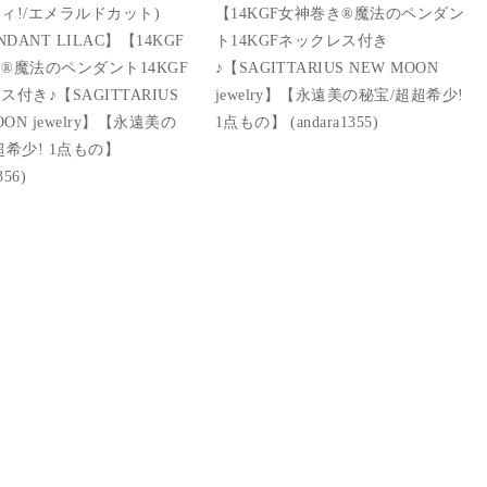
ィ!/エメラルドカット)
【14KGF女神巻き®︎魔法のペンダン
NDANT LILAC】【14KGF
ト14KGFネックレス付き
®︎魔法のペンダント14KGF
♪【SAGITTARIUS NEW MOON
付き♪【SAGITTARIUS
jewelry】【永遠美の秘宝/超超希少!
OON jewelry】【永遠美の
1点もの】 (andara1355)
超希少! 1点もの】
356)