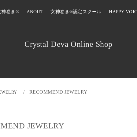
女神巻き®
ABOUT
女神巻き®認定スクール
HAPPY VOI
Crystal Deva Online Shop
RECOMMEND JEWELRY
JEWELRY
MEND JEWELRY