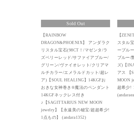
Sold Out
【RAINBOW
【ZENI
DRAGON&PHOENIX】 アンダラク
スタル宝
リスタル宝石(98CT！/マゼンタ/ラ
ーブルー
ズベリーレッド/サファイアブルー/
ブルー/
グリーン/ヴァイオレット/クリアマ
ズ)【IN
ルチカラー/エメラルドカット/超レ
アス 【S
ア)【SOUL HEALING】14KGFお
MOON 
おきな女神巻き®︎魔法のペンダント
超希少!
14KGFネックレス付き
(andarae
♪【SAGITTARIUS NEW MOON
jewelry】【永遠美の秘宝/超超希少!
1点もの】 (andara1352)