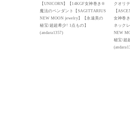
【UNICORN】【14KGF女神巻き®︎
クオリテ
魔法のペンダント【SAGITTARIUS
【ASCE
NEW MOON jewelry】【永遠美の
女神巻き
秘宝/超超希少! 1点もの】
ネックレス
(andara1357)
NEW M
秘宝/超
(andara1