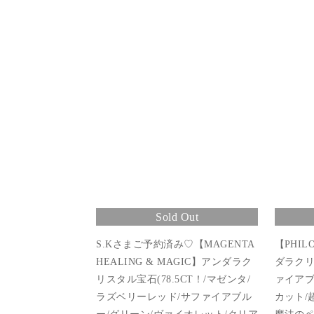
Sold Out
S.Kさまご予約済み♡【MAGENTA
【PHIL
HEALING & MAGIC】アンダラク
ダラクリ
リスタル宝石(78.5CT！/マゼンタ/
ァイアブ
ラズベリーレッド/サファイアブル
カット/超
ー/グリーン/ヴァイオレット/クリア
魔法のペ