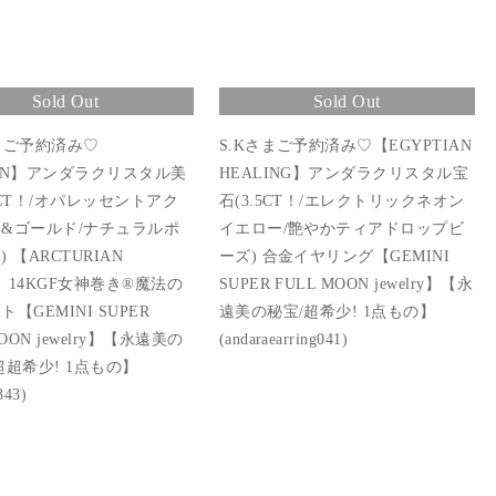
Sold Out
Sold Out
まご予約済み♡
S.Kさまご予約済み♡【EGYPTIAN
AN】アンダラクリスタル美
HEALING】アンダラクリスタル宝
8CT！/オパレッセントアク
石(3.5CT！/エレクトリックネオン
&ゴールド/ナチュラルポ
イエロー/艶やかティアドロップビ
 【ARCTURIAN
ーズ) 合金イヤリング【GEMINI
】 14KGF女神巻き®︎魔法の
SUPER FULL MOON jewelry】【永
【GEMINI SUPER
遠美の秘宝/超希少! 1点もの】
MOON jewelry】【永遠美の
(andaraearring041)
超超希少! 1点もの】
343)