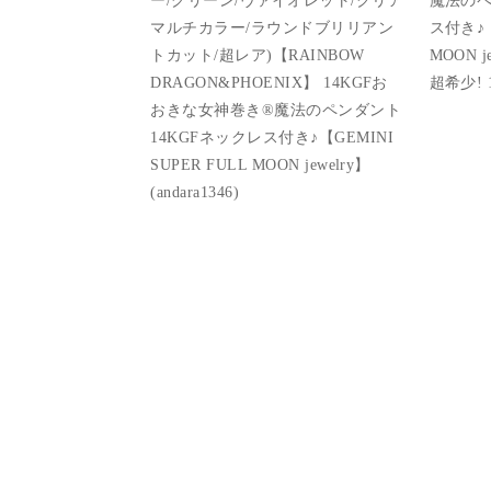
マルチカラー/ラウンドブリリアン
ス付き♪【
トカット/超レア)【RAINBOW
MOON 
DRAGON&PHOENIX】 14KGFお
超希少! 1
おきな女神巻き®︎魔法のペンダント
14KGFネックレス付き♪【GEMINI
SUPER FULL MOON jewelry】
(andara1346)