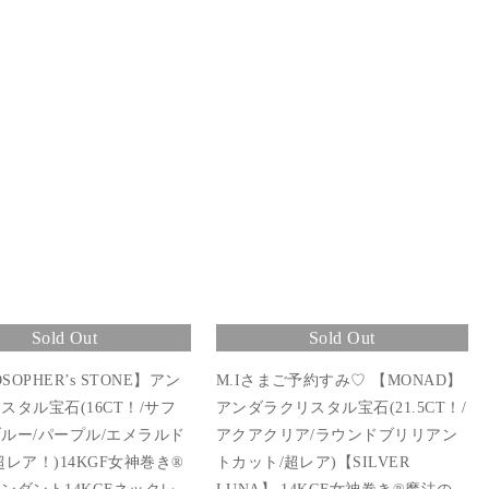
Sold Out
Sold Out
OSOPHER’s STONE】アン
M.Iさまご予約すみ♡ 【MONAD】
スタル宝石(16CT！/サフ
アンダラクリスタル宝石(21.5CT！/
ルー/パープル/エメラルド
アクアクリア/ラウンドブリリアン
レア！)14KGF女神巻き®︎
トカット/超レア)【SILVER
ンダント14KGFネックレ
LUNA】 14KGF女神巻き®︎魔法の