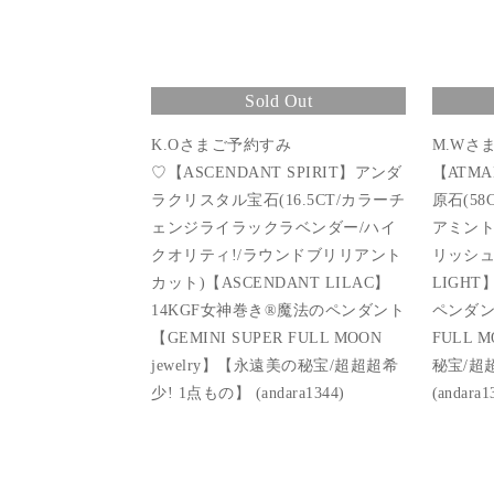
Sold Out
K.Oさまご予約すみ
M.Wさ
♡【ASCENDANT SPIRIT】アンダ
【ATM
ラクリスタル宝石(16.5CT/カラーチ
原石(5
ェンジライラックラベンダー/ハイ
アミント
クオリティ!/ラウンドブリリアント
リッシュ)
カット)【ASCENDANT LILAC】
LIGHT
14KGF女神巻き®︎魔法のペンダント
ペンダント
【GEMINI SUPER FULL MOON
FULL 
jewelry】【永遠美の秘宝/超超超希
秘宝/超
少! 1点もの】 (andara1344)
(andara1